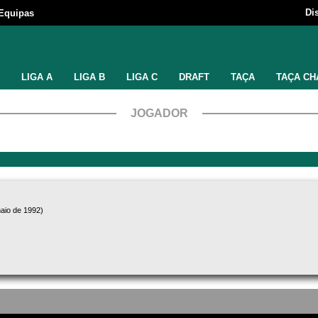
Di
Equipas
LIGA A
LIGA B
LIGA C
DRAFT
TAÇA
TAÇA CH
JOGADOR
aio de 1992)