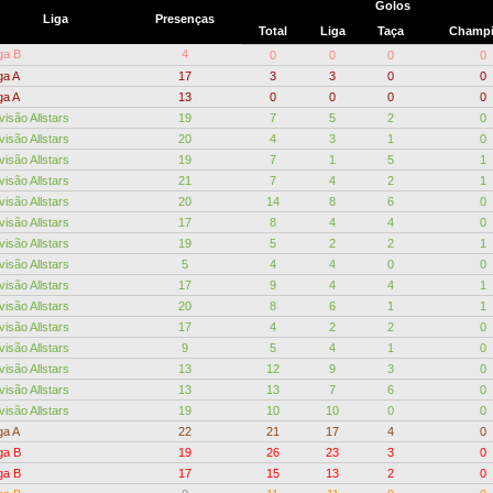
Golos
Liga
Presenças
Total
Liga
Taça
Champ
ga B
4
0
0
0
0
ga A
17
3
3
0
0
ga A
13
0
0
0
0
visão Allstars
19
7
5
2
0
visão Allstars
20
4
3
1
0
visão Allstars
19
7
1
5
1
visão Allstars
21
7
4
2
1
visão Allstars
20
14
8
6
0
visão Allstars
17
8
4
4
0
visão Allstars
19
5
2
2
1
visão Allstars
5
4
4
0
0
visão Allstars
17
9
4
4
1
visão Allstars
20
8
6
1
1
visão Allstars
17
4
2
2
0
visão Allstars
9
5
4
1
0
visão Allstars
13
12
9
3
0
visão Allstars
13
13
7
6
0
visão Allstars
19
10
10
0
0
ga A
22
21
17
4
0
ga B
19
26
23
3
0
ga B
17
15
13
2
0