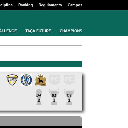
sciplina
Ranking
Regulamento
Campos
ALLENGE
TAÇA FUTURE
CHAMPIONS
DA
B1
C3
2
1
1