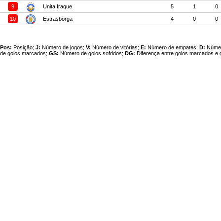
9
Unita Iraque
5
1
0
10
Estrasborga
4
0
0
Pos:
Posição;
J:
Número de jogos;
V:
Número de vitórias;
E:
Número de empates;
D:
Númer
de golos marcados;
GS:
Número de golos sofridos;
DG:
Diferença entre golos marcados e g