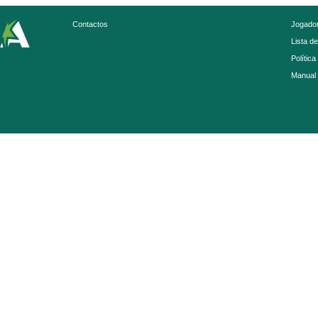
Contactos
Jogador
Lista d
Política
Manual 