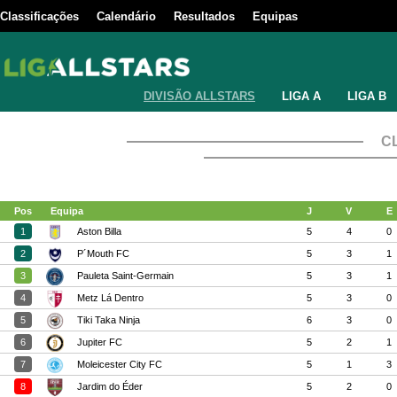
Classificações
Calendário
Resultados
Equipas
DIVISÃO ALLSTARS
LIGA A
LIGA B
C
Pos
Equipa
J
V
E
1
Aston Billa
5
4
0
2
P´Mouth FC
5
3
1
3
Pauleta Saint-Germain
5
3
1
4
Metz Lá Dentro
5
3
0
5
Tiki Taka Ninja
6
3
0
6
Jupiter FC
5
2
1
7
Moleicester City FC
5
1
3
8
Jardim do Éder
5
2
0