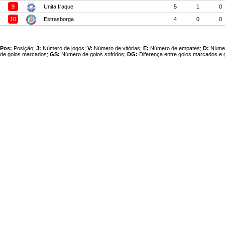
9
Unita Iraque
5
1
0
10
Estrasborga
4
0
0
Pos:
Posição;
J:
Número de jogos;
V:
Número de vitórias;
E:
Número de empates;
D:
Númer
de golos marcados;
GS:
Número de golos sofridos;
DG:
Diferença entre golos marcados e g