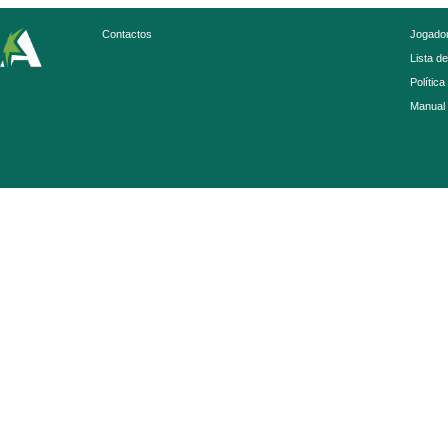
Contactos
Jogador
Lista d
Política
Manual 