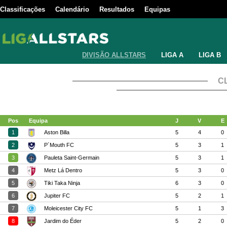
Classificações
Calendário
Resultados
Equipas
DIVISÃO ALLSTARS
LIGA A
LIGA B
C
Pos
Equipa
J
V
E
1
Aston Billa
5
4
0
2
P´Mouth FC
5
3
1
3
Pauleta Saint-Germain
5
3
1
4
Metz Lá Dentro
5
3
0
5
Tiki Taka Ninja
6
3
0
6
Jupiter FC
5
2
1
7
Moleicester City FC
5
1
3
8
Jardim do Éder
5
2
0