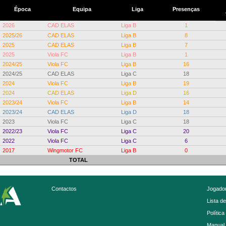
Época
Equipa
Liga
Presenças
2026
CAD ELAS
Liga B
1
2025/26
CAD ELAS
Liga B
8
2025
CAD ELAS
Liga B
7
2025
Viola FC
Liga B
1
2024/25
Viola FC
Liga B
16
2024/25
CAD ELAS
Liga C
18
2024
Viola FC
Liga B
19
2024
CAD ELAS
Liga D
16
2023/24
Viola FC
Liga B
14
2023/24
CAD ELAS
Liga D
18
2023
Viola FC
Liga C
18
2022/23
Viola FC
Liga C
20
2022
Viola FC
Liga C
6
2017
Wingmotor FC
Liga B
0
TOTAL
Contactos
Jogador
Lista d
Política
Manual 