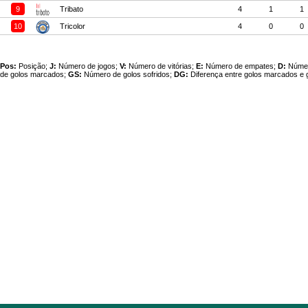
9
Tribato
4
1
1
10
Tricolor
4
0
0
Pos:
Posição;
J:
Número de jogos;
V:
Número de vitórias;
E:
Número de empates;
D:
Númer
de golos marcados;
GS:
Número de golos sofridos;
DG:
Diferença entre golos marcados e g