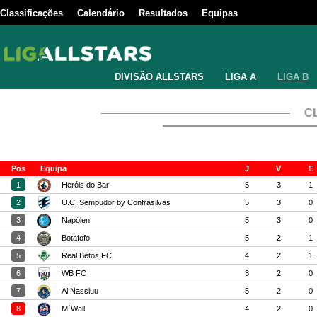
Classificações
Calendário
Resultados
Equipas
DIVISÃO ALLSTARS
LIGA A
LIGA B
C
Pos
Equipa
J
V
E
1
Heróis do Bar
5
3
1
2
U.C. Sempudor by Confrasilvas
5
3
0
3
Napólen
5
3
0
4
Botafofo
5
2
1
5
Real Betos FC
4
2
1
6
WB FC
3
2
0
7
Al Nassiuu
5
2
0
8
M´Wall
4
2
0