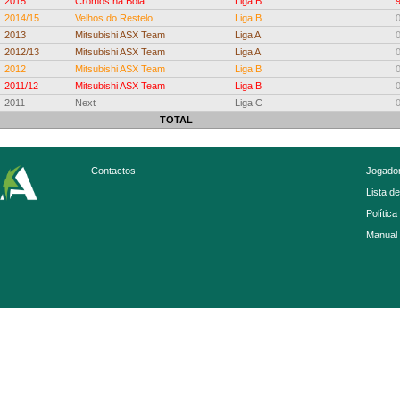
2015
Cromos na Bola
Liga B
2014/15
Velhos do Restelo
Liga B
2013
Mitsubishi ASX Team
Liga A
2012/13
Mitsubishi ASX Team
Liga A
2012
Mitsubishi ASX Team
Liga B
2011/12
Mitsubishi ASX Team
Liga B
2011
Next
Liga C
TOTAL
Contactos
Jogador
Lista d
Política
Manual 