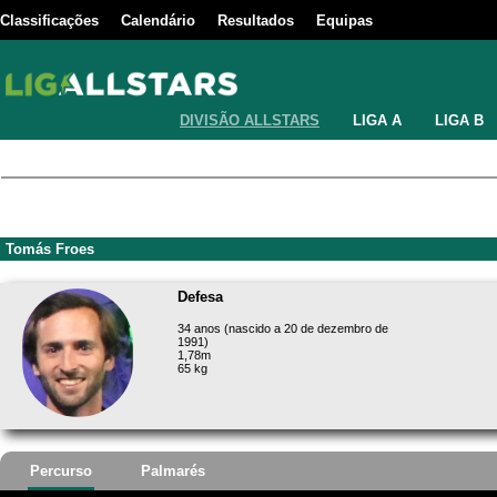
Classificações
Calendário
Resultados
Equipas
DIVISÃO ALLSTARS
LIGA A
LIGA B
Tomás Froes
Defesa
34 anos (nascido a 20 de dezembro de
1991)
1,78m
65 kg
Percurso
Palmarés