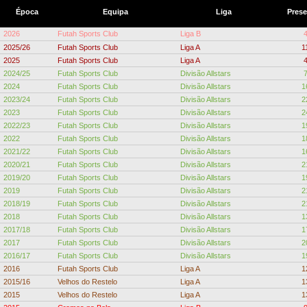
Época
Equipa
Liga
Pres
2026
Futah Sports Club
Liga B
2025/26
Futah Sports Club
Liga A
1
2025
Futah Sports Club
Liga A
2024/25
Futah Sports Club
Divisão Allstars
2024
Futah Sports Club
Divisão Allstars
1
2023/24
Futah Sports Club
Divisão Allstars
2
2023
Futah Sports Club
Divisão Allstars
2
2022/23
Futah Sports Club
Divisão Allstars
1
2022
Futah Sports Club
Divisão Allstars
1
2021/22
Futah Sports Club
Divisão Allstars
1
2020/21
Futah Sports Club
Divisão Allstars
2
2019/20
Futah Sports Club
Divisão Allstars
1
2019
Futah Sports Club
Divisão Allstars
2
2018/19
Futah Sports Club
Divisão Allstars
2
2018
Futah Sports Club
Divisão Allstars
1
2017/18
Futah Sports Club
Divisão Allstars
1
2017
Futah Sports Club
Divisão Allstars
2
2016/17
Futah Sports Club
Divisão Allstars
1
2016
Futah Sports Club
Liga A
1
2015/16
Velhos do Restelo
Liga A
1
2015
Velhos do Restelo
Liga A
1