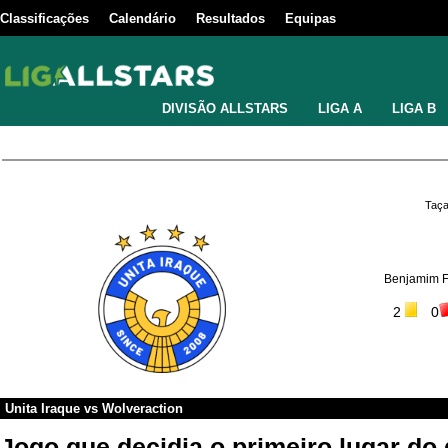
Classificações
Calendário
Resultados
Equipas
DIVISÃO ALLSTARS
LIGA A
LIGA B
Taça
Benjamim F
2
0
Unita Iraque
vs
Wolveraction
Jogo que decidia o primeiro lugar do