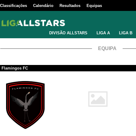
Classificações
Calendário
Resultados
Equipas
DIVISÃO ALLSTARS
LIGA A
LIGA B
EQUIPA
Flamingos FC