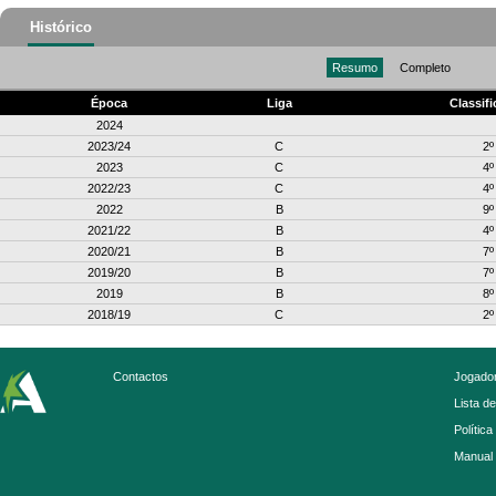
Histórico
Resumo
Completo
Época
Liga
Classif
2024
2023/24
C
2º
2023
C
4º
2022/23
C
4º
2022
B
9º
2021/22
B
4º
2020/21
B
7º
2019/20
B
7º
2019
B
8º
2018/19
C
2º
Contactos
Jogador
Lista d
Política
Manual 