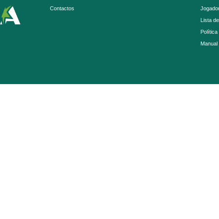
Contactos
Jogador
Lista d
Política
Manual 