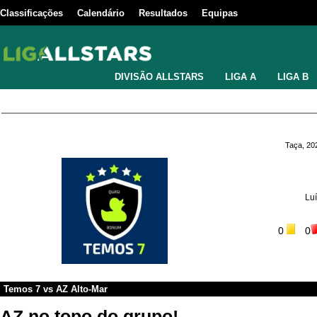
Classificações
Calendário
Resultados
Equipas
DIVISÃO ALLSTARS
LIGA A
LIGA B
Taça, 20
Luí
0
0
Temos 7
vs
AZ Alto-Mar
AZ no topo do grupo!