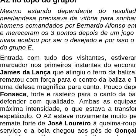
Mesmo estando dependente do resulta
neerlandesa precisava da vitória para sonha
homens comandados por Bernardo Afonso ent
e mereceram os 3 pontos depois de um jogo 
rivais acabou por ser o desejado e por isso o
do grupo E.
Entrada com tudo dos visitantes, estiver
marcador nos primeiros instantes do encon
James da Lança
que atingiu o ferro da baliz
rematou com força para o centro da baliza e
uma defesa magnífica para canto. Pouco depoi
Fonseca
, forte e rasteiro para o canto da b
defender com qualidade. Ambas as equipa
máxima intensidade, o que estava a transf
espetáculo. O AZ esteve novamente muito pe
remate forte de
José Loureiro
à queima-roupa
serviço e a bola chegou aos pés de
Gonça