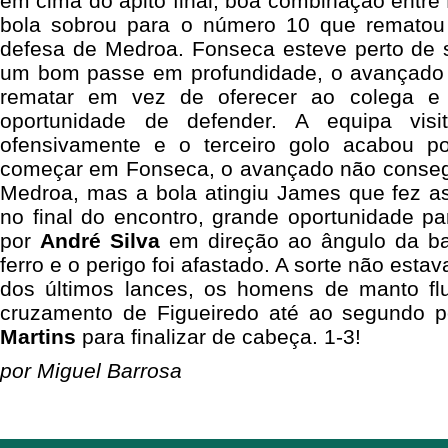
em cima do apito final, boa combinação entr
bola sobrou para o número 10 que rematou
defesa de Medroa. Fonseca esteve perto de s
um bom passe em profundidade, o avançado f
rematar em vez de oferecer ao colega e
oportunidade de defender. A equipa visi
ofensivamente e o terceiro golo acabou p
começar em Fonseca, o avançado não consegui
Medroa, mas a bola atingiu James que fez a
no final do encontro, grande oportunidade par
por
André Silva
em direção ao ângulo da bal
ferro e o perigo foi afastado. A sorte não est
dos últimos lances, os homens de manto fl
cruzamento de Figueiredo até ao segundo 
Martins
para finalizar de cabeça. 1-3!
por Miguel Barrosa