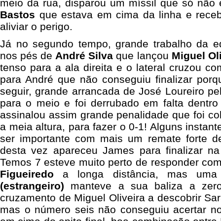
meio da rua, disparou um míssil que só não 
Bastos
que estava em cima da linha e receb
aliviar o perigo.
Já no segundo tempo, grande trabalho da eq
nos pés de
André Silva
que lançou
Miguel Ol
tenso para a ala direita e o lateral cruzou c
para André que não conseguiu finalizar porq
seguir, grande arrancada de José Loureiro pelo
para o meio e foi derrubado em falta dentro
assinalou assim grande penalidade que foi c
a meia altura, para fazer o 0-1! Alguns instan
ser importante com mais um remate forte d
desta vez apareceu James para finalizar na
Temos 7 esteve muito perto de responder c
Figueiredo
a longa distância, mas um
(estrangeiro)
manteve a sua baliza a zero
cruzamento de Miguel Oliveira a descobrir Sar
mas o número seis não conseguiu acertar no