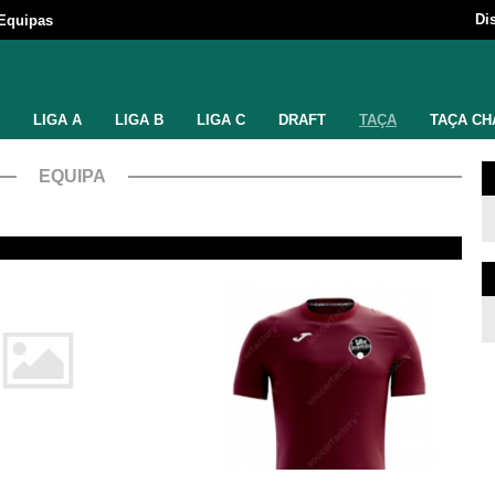
Di
Equipas
LIGA A
LIGA B
LIGA C
DRAFT
TAÇA
TAÇA CH
EQUIPA