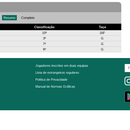
Resumo
Completo
Classificação
Taça
10º
16F
3º
G
7º
G
9º
G
Jogadores inscritos em duas equipas
Lista de estrangeiros regulares
Política de Privacidade
Manual de Normas Gráficas