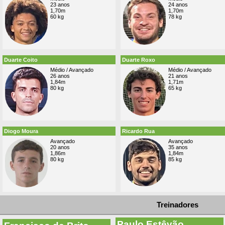
23 anos
24 anos
1,70m
1,70m
60 kg
78 kg
Duarte Coito
Duarte Roxo
Médio / Avançado
Médio / Avançado
26 anos
21 anos
1,84m
1,71m
80 kg
65 kg
Diogo Moura
Ricardo Rua
Avançado
Avançado
20 anos
35 anos
1,86m
1,84m
80 kg
85 kg
Treinadores
Paulo Estêvão