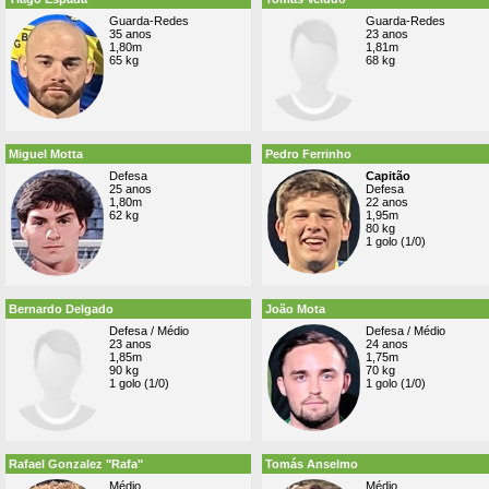
Guarda-Redes
Guarda-Redes
35 anos
23 anos
1,80m
1,81m
65 kg
68 kg
Miguel Motta
Pedro Ferrinho
Defesa
Capitão
25 anos
Defesa
1,80m
22 anos
62 kg
1,95m
80 kg
1 golo (1/0)
Bernardo Delgado
João Mota
Defesa / Médio
Defesa / Médio
23 anos
24 anos
1,85m
1,75m
90 kg
70 kg
1 golo (1/0)
1 golo (1/0)
Rafael Gonzalez "Rafa"
Tomás Anselmo
Médio
Médio