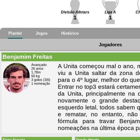
Divisão Allstars
Liga A
Ch
1
1
Plantel
Jogos
Histórico
Jogadores
Benjamim Freitas
Avançado
A Unita começou mal o ano, m
26 anos
viu a Unita saltar da zona 
1,78m
60 kg
para o 4º lugar, melhor do que
3 golos (3/0)
1 nomeação
Entrar no top3 estará certam
da Unita, principalmente na 
novamente o grande desta
esquerdo letal, todos sabem q
e rematar, no entanto, nã
fórmula para travar Benj
nomeações na última época pa
Tiago Espada
Tomás Veludo