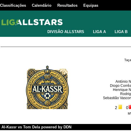
Classificações
Calendário
Resultados
Equipas
DIVISÃO ALLSTARS
LIGA A
LIGA B
Taça
António 
Diogo Corrê
Henrique N
Rodri
Sebastião Vasco
2
0
M
Al-Kassr
vs
Tom Dela powered by DDN