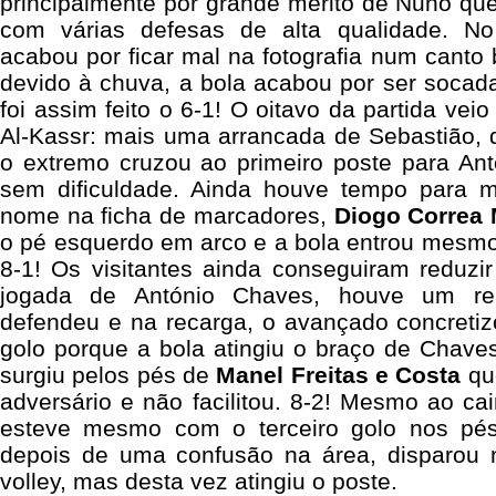
principalmente por grande mérito de Nuno que 
com várias defesas de alta qualidade. No
acabou por ficar mal na fotografia num canto 
devido à chuva, a bola acabou por ser socad
foi assim feito o 6-1! O oitavo da partida ve
Al-Kassr: mais uma arrancada de Sebastião, de
o extremo cruzou ao primeiro poste para Ant
sem dificuldade. Ainda houve tempo para
nome na ficha de marcadores,
Diogo Correa
o pé esquerdo em arco e a bola entrou mesmo 
8-1! Os visitantes ainda conseguiram reduzi
jogada de António Chaves, houve um r
defendeu e na recarga, o avançado concretiz
golo porque a bola atingiu o braço de Chav
surgiu pelos pés de
Manel Freitas e Costa
que
adversário e não facilitou. 8-2! Mesmo ao cai
esteve mesmo com o terceiro golo nos pé
depois de uma confusão na área, disparou
volley, mas desta vez atingiu o poste.