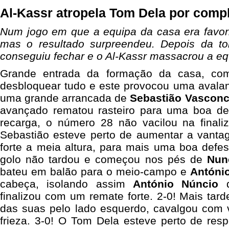
Al-Kassr atropela Tom Dela por comp
Num jogo em que a equipa da casa era favori
mas o resultado surpreendeu. Depois da tor
conseguiu fechar e o Al-Kassr massacrou a eq
Grande entrada da formação da casa, co
desbloquear tudo e este provocou uma avalanc
uma grande arrancada de
Sebastião Vasconc
avançado rematou rasteiro para uma boa de
recarga, o número 28 não vacilou na finaliz
Sebastião esteve perto de aumentar a vant
forte a meia altura, para mais uma boa defe
golo não tardou e começou nos pés de
Nun
bateu em balão para o meio-campo e
António
cabeça, isolando assim
António Núncio
q
finalizou com um remate forte. 2-0! Mais tard
das suas pelo lado esquerdo, cavalgou com v
frieza. 3-0! O Tom Dela esteve perto de re