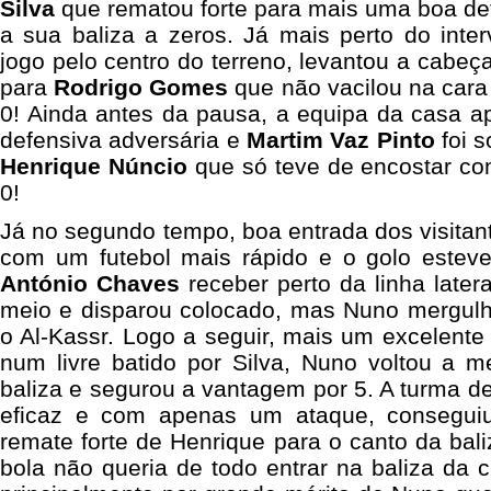
Silva
que rematou forte para mais uma boa d
a sua baliza a zeros. Já mais perto do interv
jogo pelo centro do terreno, levantou a cabeç
para
Rodrigo Gomes
que não vacilou na cara 
0! Ainda antes da pausa, a equipa da casa a
defensiva adversária e
Martim Vaz Pinto
foi s
Henrique Núncio
que só teve de encostar co
0!
Já no segundo tempo, boa entrada dos visitan
com um futebol mais rápido e o golo estev
António Chaves
receber perto da linha later
meio e disparou colocado, mas Nuno mergulh
o Al-Kassr. Logo a seguir, mais um excelent
num livre batido por Silva, Nuno voltou a m
baliza e segurou a vantagem por 5. A turma de
eficaz e com apenas um ataque, consegui
remate forte de Henrique para o canto da baliz
bola não queria de todo entrar na baliza da 