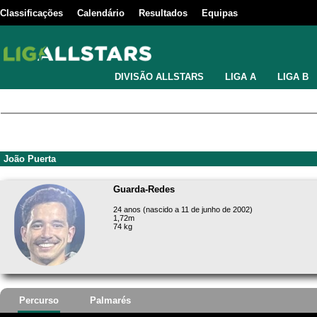
Classificações
Calendário
Resultados
Equipas
DIVISÃO ALLSTARS
LIGA A
LIGA B
João Puerta
Guarda-Redes
24 anos (nascido a 11 de junho de 2002)
1,72m
74 kg
Percurso
Palmarés