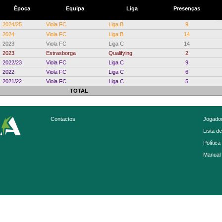
Época
Equipa
Liga
Presenças
2024/25
Viola FC
Liga B
9
2024
Viola FC
Liga B
14
2023
Viola FC
Liga C
14
2023
Estrasborga
Qualifying
2
2022/23
Viola FC
Liga C
9
2022
Viola FC
Liga C
6
2021/22
Viola FC
Liga C
5
TOTAL
Contactos
Jogador
Lista d
Política
Manual 