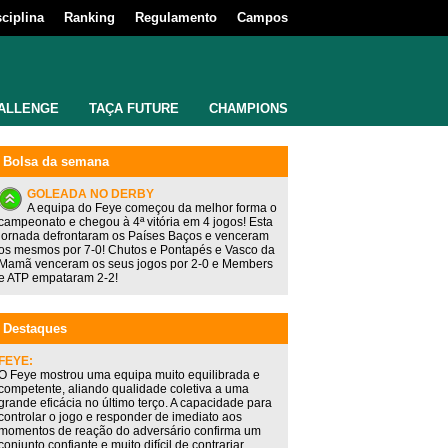
sciplina
Ranking
Regulamento
Campos
ALLENGE
TAÇA FUTURE
CHAMPIONS
Bolsa da semana
GOLEADA NO DERBY
A equipa do Feye começou da melhor forma o
campeonato e chegou à 4ª vitória em 4 jogos! Esta
jornada defrontaram os Países Baços e venceram
os mesmos por 7-0! Chutos e Pontapés e Vasco da
Mamã venceram os seus jogos por 2-0 e Members
e ATP empataram 2-2!
Destaques
FEYE:
O Feye mostrou uma equipa muito equilibrada e
competente, aliando qualidade coletiva a uma
grande eficácia no último terço. A capacidade para
controlar o jogo e responder de imediato aos
momentos de reação do adversário confirma um
conjunto confiante e muito difícil de contrariar.