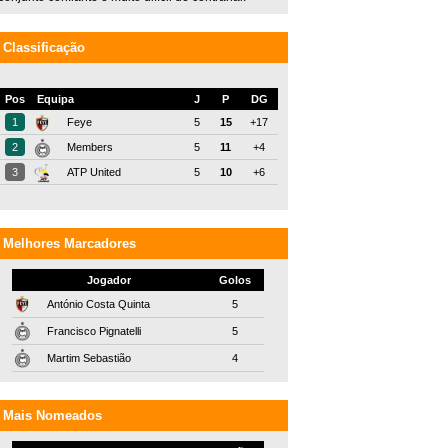
Classificação
Pos
Equipa
J
P
DG
1
Feye
5
15
+17
2
Members
5
11
+4
3
ATP United
5
10
+6
Melhores Marcadores
Jogador
Golos
António Costa Quinta
5
Francisco Pignatelli
5
Martim Sebastião
4
Mais Nomeados