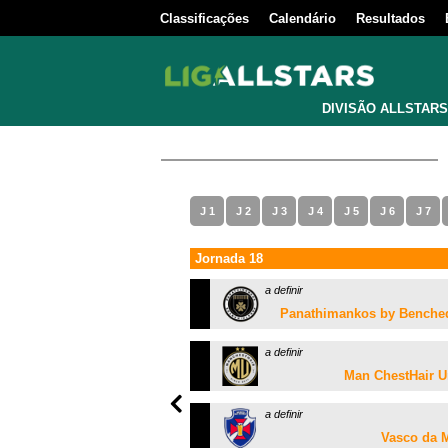
Classificações
Calendário
Resultados
DIVISÃO ALLSTARS
J 1
J 2
J 3
J 4
J 5
J 6
J 7
Jornada 18
a definir
Panathimankos by Bench
a definir
Man ChestHair U
a definir
Vasco da