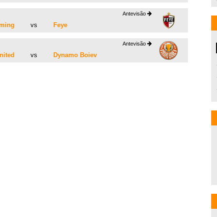
Antevisão
oming
vs
Feye
Antevisão
nited
vs
Dynamo Boiev