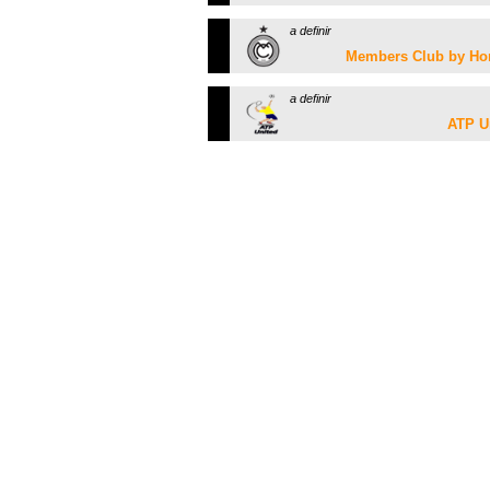
a definir
Members Club by H
a definir
ATP U