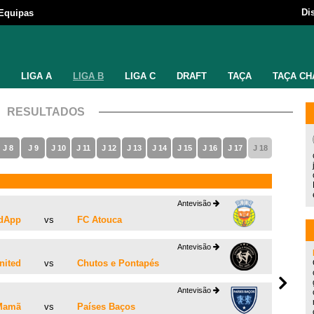
Di
Equipas
LIGA A
LIGA B
LIGA C
DRAFT
TAÇA
TAÇA CH
RESULTADOS
J 8
J 9
J 10
J 11
J 12
J 13
J 14
J 15
J 16
J 17
J 18
Antevisão
edApp
vs
FC Atouca
Antevisão
nited
vs
Chutos e Pontapés
Antevisão
 Mamã
vs
Países Baços