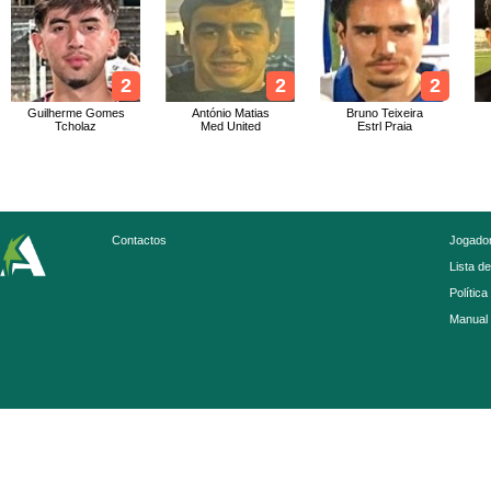
2
2
2
Guilherme Gomes
António Matias
Bruno Teixeira
Tcholaz
Med United
Estrl Praia
Contactos
Jogador
Lista d
Política
Manual 