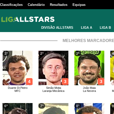
Classificações
Calendário
Resultados
Equipas
DIVISÃO ALLSTARS
LIGA A
LIGA B
MELHORES MARCADOR
1º
2º
3º
4
4
3
3
Duarte Di Pietro
Simão Moita
João Maia
MFC
Laranja Mecânica
La Nevera
M
6º
7º
8º
9