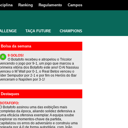
sciplina
Ranking
Regulamento
Campos
ALLENGE
TAÇA FUTURE
CHAMPIONS
Bolsa da semana
9 GOLOS!
O Botafofo recebeu e atropelou o Tricolor
vencendo o jogo por 9-1, um jogo que marcou a
primeira vitória dos Botafofo este ano! O Al Nassiuu
venceu o M´Wall por 0-1, o Real Betos venceu o
líder Sempudor por 2-1 e por fim os Heróis do Bar
venceram o Napólen por 3-1!
Destaques
BOTAFOFO:
O Botafofo assinou uma das exibições mais
completas da época, aliando solidez defensiva a
uma eficácia ofensiva exemplar. A equipa soube
explorar os momentos-chave da partida,
capitalizou os erros do adversário e construiu uma
goleada por 4-0 de forma autoritária, com João