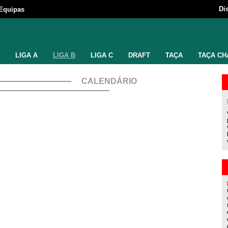
Di
Equipas
LIGA A
LIGA B
LIGA C
DRAFT
TAÇA
TAÇA CH
CALENDÁRIO