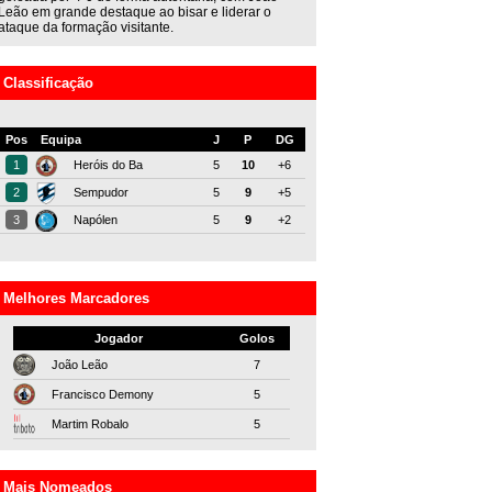
Leão em grande destaque ao bisar e liderar o
ataque da formação visitante.
Classificação
Pos
Equipa
J
P
DG
1
Heróis do Ba
5
10
+6
2
Sempudor
5
9
+5
3
Napólen
5
9
+2
Melhores Marcadores
Jogador
Golos
João Leão
7
Francisco Demony
5
Martim Robalo
5
Mais Nomeados