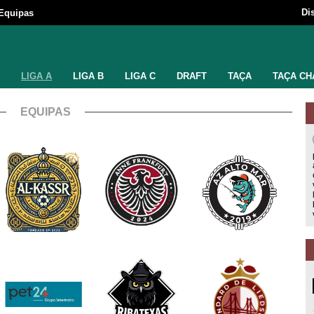
Di
Equipas
LIGA A
LIGA B
LIGA C
DRAFT
TAÇA
TAÇA CH
EQUIPAS