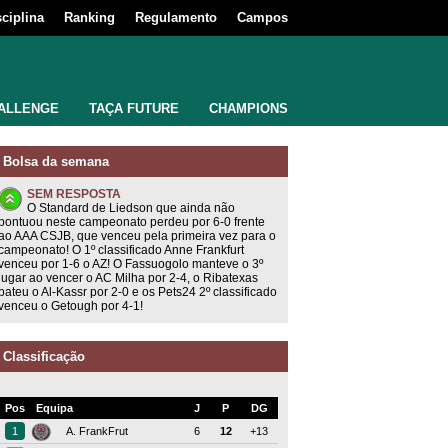
sciplina
Ranking
Regulamento
Campos
ALLENGE
TAÇA FUTURE
CHAMPIONS
Bolsa da semana
SEM RESPOSTA
O Standard de Liedson que ainda não
pontuou neste campeonato perdeu por 6-0 frente
ao AAA CSJB, que venceu pela primeira vez para o
campeonato! O 1º classificado Anne Frankfurt
venceu por 1-6 o AZ! O Fassuogolo manteve o 3º
lugar ao vencer o AC Milha por 2-4, o Ribatexas
bateu o Al-Kassr por 2-0 e os Pets24 2º classificado
venceu o Getough por 4-1!
Classificação
Pos
Equipa
J
P
DG
1
A. FrankFrut
6
12
+13