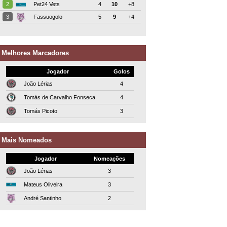
2
Pet24 Vets
4
10
+8
3
Fassuogolo
5
9
+4
Melhores Marcadores
Jogador
Golos
João Lérias
4
Tomás de Carvalho Fonseca
4
Tomás Picoto
3
Mais Nomeados
Jogador
Nomeações
João Lérias
3
Mateus Oliveira
3
André Santinho
2