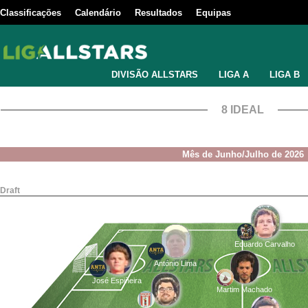
Classificações
Calendário
Resultados
Equipas
DIVISÃO ALLSTARS
LIGA A
LIGA B
8 IDEAL
Mês de Junho/Julho de 2026
Draft
Eduardo Carvalho
António Lima
José Espiñeira
Martim Machado