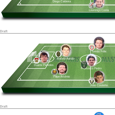
Diogo Caldeira
Lourenço Costa
Draft
Tomás Félix
António Adrião
Duarte Paredes
Francisco Pedro
Filipe Arsénio
João Coutinho
Draft