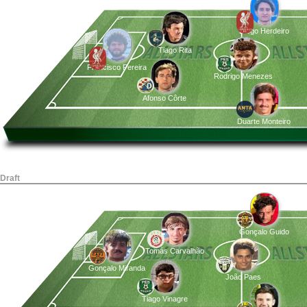
Diogo Herdeiro
Tiago Rita
Francisco Pereira
Rodrigo Menezes
Afonso Côrte
Duarte Monteiro
Draft
Gonçalo Guido
Tomás Carvalhão
Gonçalo Miranda
João Paes
Tiago Vinagre