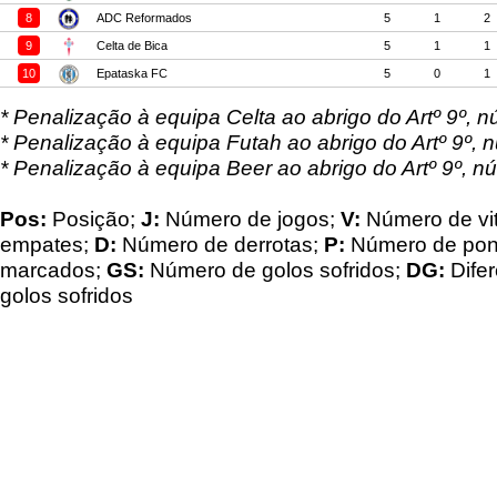
8
ADC Reformados
5
1
2
9
Celta de Bica
5
1
1
10
Epataska FC
5
0
1
* Penalização à equipa Celta ao abrigo do Artº 9º,
* Penalização à equipa Futah ao abrigo do Artº 9º,
* Penalização à equipa Beer ao abrigo do Artº 9º, 
Pos:
Posição;
J:
Número de jogos;
V:
Número de vit
empates;
D:
Número de derrotas;
P:
Número de pon
marcados;
GS:
Número de golos sofridos;
DG:
Difer
golos sofridos