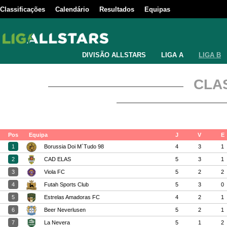
Classificações
Calendário
Resultados
Equipas
DIVISÃO ALLSTARS
LIGA A
LIGA B
CLA
Pos
Equipa
J
V
E
1
Borussia Doi M´Tudo 98
4
3
1
2
CAD ELAS
5
3
1
3
Viola FC
5
2
2
4
Futah Sports Club
5
3
0
5
Estrelas Amadoras FC
4
2
1
6
Beer Neverlusen
5
2
1
7
La Nevera
5
1
2