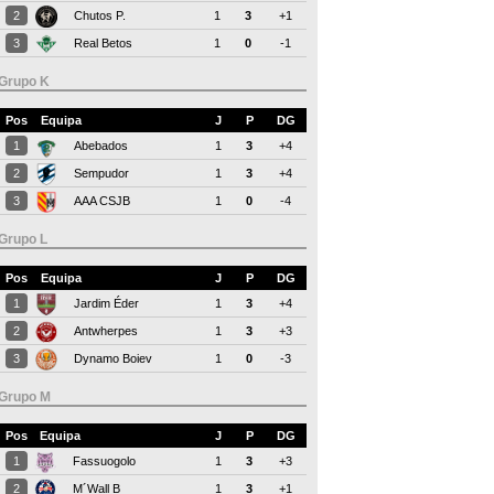
2
Chutos P.
1
3
+1
3
Real Betos
1
0
-1
Grupo K
Pos
Equipa
J
P
DG
1
Abebados
1
3
+4
2
Sempudor
1
3
+4
3
AAA CSJB
1
0
-4
Grupo L
Pos
Equipa
J
P
DG
1
Jardim Éder
1
3
+4
2
Antwherpes
1
3
+3
3
Dynamo Boiev
1
0
-3
Grupo M
Pos
Equipa
J
P
DG
1
Fassuogolo
1
3
+3
2
M´Wall B
1
3
+1