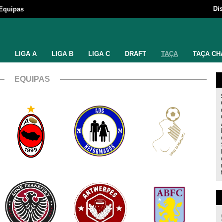
Di
Equipas
LIGA A
LIGA B
LIGA C
DRAFT
TAÇA
TAÇA CH
EQUIPAS