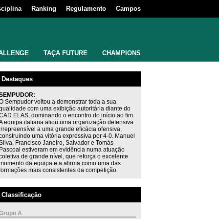
sciplina
Ranking
Regulamento
Campos
ALLENGE
TAÇA FUTURE
CHAMPIONS
Destaques
SEMPUDOR:
O Sempudor voltou a demonstrar toda a sua
qualidade com uma exibição autoritária diante do
CAD ELAS, dominando o encontro do início ao fim.
A equipa italiana aliou uma organização defensiva
irrepreensível a uma grande eficácia ofensiva,
construindo uma vitória expressiva por 4-0. Manuel
Silva, Francisco Janeiro, Salvador e Tomás
Pascoal estiveram em evidência numa atuação
coletiva de grande nível, que reforça o excelente
momento da equipa e a afirma como uma das
formações mais consistentes da competição.
Classificação
Grupo A