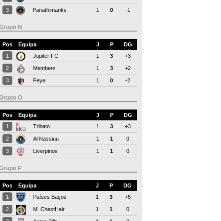
3
Panathimanks
1
0
-1
Grupo N
Pos
Equipa
J
P
DG
1
Jupiter FC
1
3
+3
2
Members
1
3
+2
3
Feye
1
0
-2
Grupo O
Pos
Equipa
J
P
DG
1
Tribato
1
3
+3
2
Al Nassiuu
1
1
0
3
Liverpinos
1
1
0
Grupo P
Pos
Equipa
J
P
DG
1
Países Baços
1
3
+5
2
M. ChestHair
1
1
0