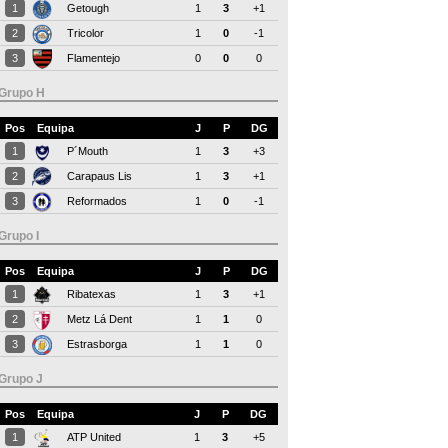
1
Getough
1
3
+1
2
Tricolor
1
0
-1
3
Flamentejo
0
0
0
Grupo H
Pos
Equipa
J
P
DG
1
P´Mouth
1
3
+3
2
Carapaus Lis
1
3
+1
3
Reformados
1
0
-1
Grupo I
Pos
Equipa
J
P
DG
1
Ribatexas
1
3
+1
2
Metz Lá Dent
1
1
0
3
Estrasborga
1
1
0
Grupo J
Pos
Equipa
J
P
DG
1
ATP United
1
3
+5