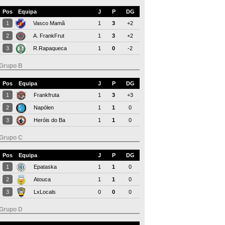
Pos
Equipa
J
P
DG
1
Vasco Mamã
1
3
+2
2
A. FrankFrut
1
3
+2
3
R.Rapaqueca
1
0
-2
Grupo B
Pos
Equipa
J
P
DG
1
Frankfruta
1
3
+3
2
Napólen
1
1
0
3
Heróis do Ba
1
1
0
Grupo C
Pos
Equipa
J
P
DG
1
Epataska
1
1
0
2
Atouca
1
1
0
3
LxLocals
0
0
0
Grupo D