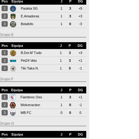
Pos
Equipa
J
P
DG
1
Pauleta SG
1
3
+5
2
E.Amadoras
1
3
+3
3
Botafofo
1
0
-3
Grupo E
Pos
Equipa
J
P
DG
1
B.Doi M´Tudo
1
3
+3
2
Pet24 Vets
1
3
+1
3
Tiki Taka N.
1
0
-1
Grupo F
Pos
Equipa
J
P
DG
1
Fiambres Oes
1
3
+1
2
Wolveraction
1
0
-1
3
WB FC
0
0
0
Grupo G
Pos
Equipa
J
P
DG