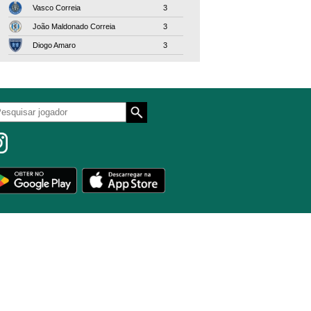
Vasco Correia
3
João Maldonado Correia
3
Diogo Amaro
3