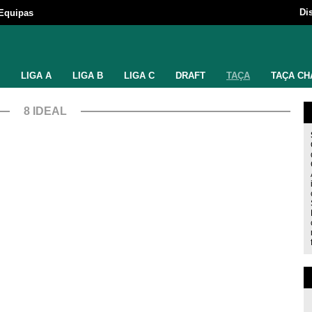
Di
Equipas
LIGA A
LIGA B
LIGA C
DRAFT
TAÇA
TAÇA CH
8 IDEAL