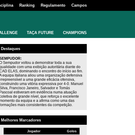
sciplina
Ranking
Regulamento
Campos
ALLENGE
TAÇA FUTURE
CHAMPIONS
Destaques
SEMPUDOR:
O Sempudor voltou a demonstrar toda a sua
qualidade com uma exibição autoritária diante do
CAD ELAS, dominando o encontro do início ao fim.
A equipa italiana aliou uma organização defensiva
irrepreensível a uma grande eficácia ofensiva,
construindo uma vitória expressiva por 4-0. Manuel
Silva, Francisco Janeiro, Salvador e Tomás
Pascoal estiveram em evidência numa atuação
coletiva de grande nível, que reforça o excelente
momento da equipa e a afirma como uma das
formações mais consistentes da competição.
Melhores Marcadores
Jogador
Golos