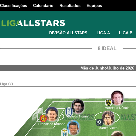
Classificações
Calendário
Resultados
Equipas
DIVISÃO ALLSTARS
LIGA A
LIGA B
8 IDEAL
Mês de Junho/Julho de 2026
Liga C3
Henrique Núncio
Ricardo Nunes
Francisco Bobone
Martim Vieira