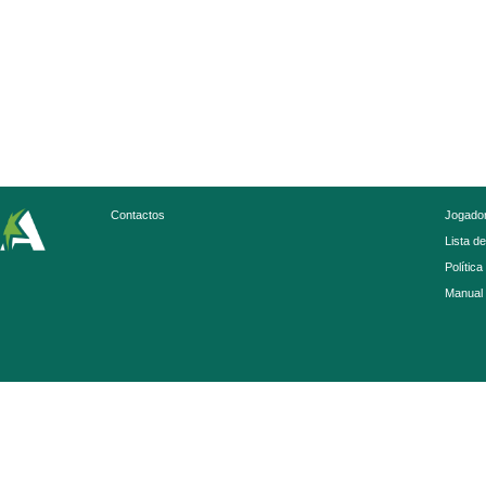
Contactos
Jogador
Lista d
Política
Manual 