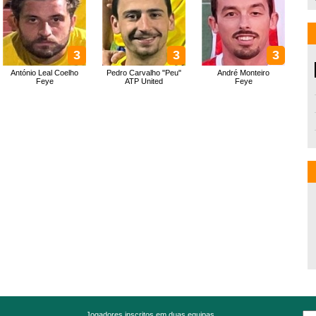
3
3
3
António Leal Coelho
Pedro Carvalho "Peu"
André Monteiro
Feye
ATP United
Feye
Jogadores inscritos em duas equipas