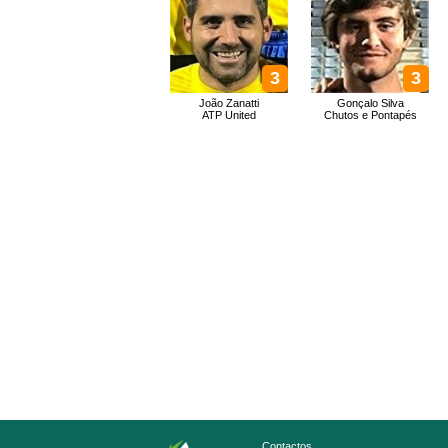
3
3
João Zanatti
Gonçalo Silva
ATP United
Chutos e Pontapés
Contactos