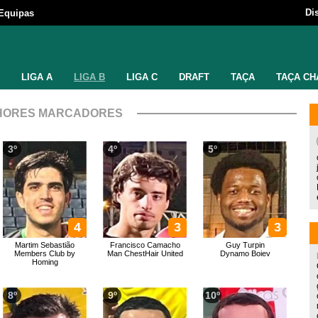
Di
Equipas
LIGA A
LIGA B
LIGA C
DRAFT
TAÇA
TAÇA CH
HORES MARCADORES
3º
4º
5º
4
3
3
Martim Sebastião
Francisco Camacho
Guy Turpin
Members Club by
Man ChestHair United
Dynamo Boiev
Homing
8º
9º
10º