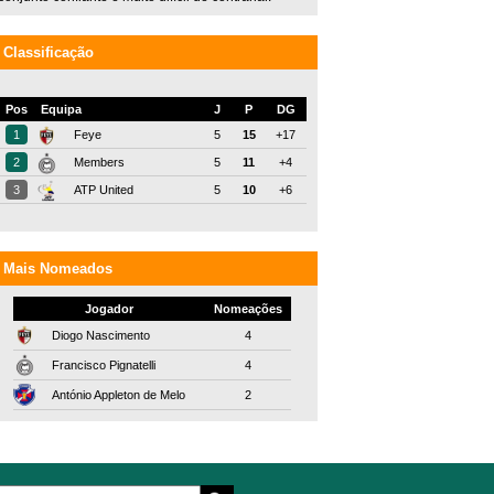
Classificação
Pos
Equipa
J
P
DG
1
Feye
5
15
+17
2
Members
5
11
+4
3
ATP United
5
10
+6
Mais Nomeados
Jogador
Nomeações
Diogo Nascimento
4
Francisco Pignatelli
4
António Appleton de Melo
2