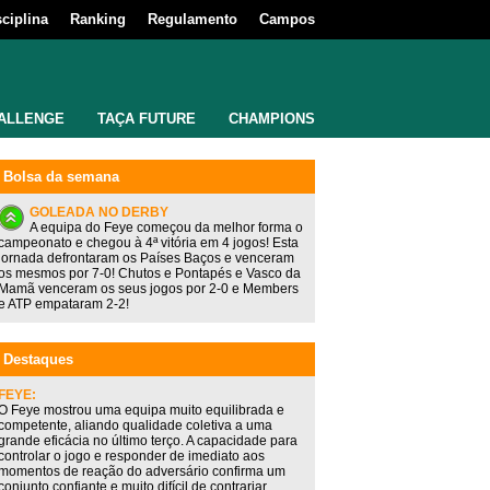
sciplina
Ranking
Regulamento
Campos
ALLENGE
TAÇA FUTURE
CHAMPIONS
Bolsa da semana
GOLEADA NO DERBY
A equipa do Feye começou da melhor forma o
campeonato e chegou à 4ª vitória em 4 jogos! Esta
jornada defrontaram os Países Baços e venceram
os mesmos por 7-0! Chutos e Pontapés e Vasco da
Mamã venceram os seus jogos por 2-0 e Members
e ATP empataram 2-2!
Destaques
FEYE:
O Feye mostrou uma equipa muito equilibrada e
competente, aliando qualidade coletiva a uma
grande eficácia no último terço. A capacidade para
controlar o jogo e responder de imediato aos
momentos de reação do adversário confirma um
conjunto confiante e muito difícil de contrariar.