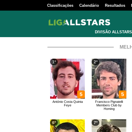
Classificações
Calendário
Resultados
DIVISÃO ALLSTARS
MEL
1º
2º
5
5
António Costa Quinta
Francisco Pignatelli
Feye
Members Club by
Homing
6º
7º