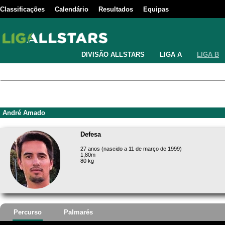
Classificações
Calendário
Resultados
Equipas
DIVISÃO ALLSTARS
LIGA A
LIGA B
André Amado
Defesa
27 anos (nascido a 11 de março de 1999)
1,80m
80 kg
Percurso
Palmarés