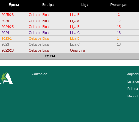
Época
Equipa
Liga
Presenças
2025/26
Celta de Bica
Liga B
3
2025
Celta de Bica
Liga A
12
2024/25
Celta de Bica
Liga B
15
2024
Celta de Bica
Liga C
16
2023/24
Celta de Bica
Liga B
14
2023
Celta de Bica
Liga C
18
2022/23
Celta de Bica
Qualifying
7
TOTAL
Contactos
Jogador
Lista d
Política
Manual 