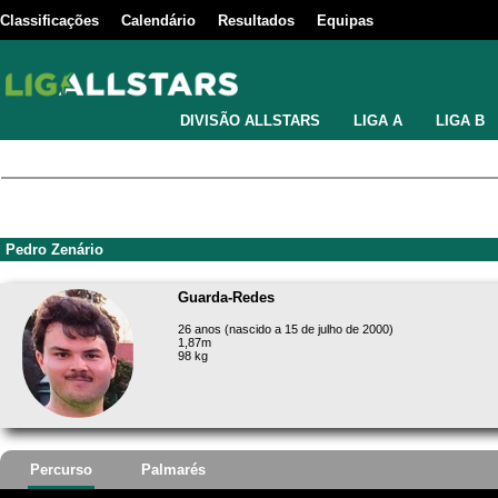
Classificações
Calendário
Resultados
Equipas
DIVISÃO ALLSTARS
LIGA A
LIGA B
Pedro Zenário
Guarda-Redes
26 anos (nascido a 15 de julho de 2000)
1,87m
98 kg
Percurso
Palmarés