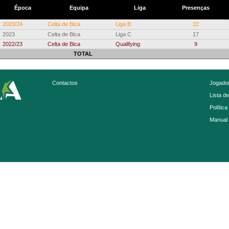
Época
Equipa
Liga
Presenças
2023/24
Celta de Bica
Liga B
22
2023
Celta de Bica
Liga C
17
2022/23
Celta de Bica
Qualifying
9
TOTAL
Contactos
Jogador
Lista d
Política
Manual 