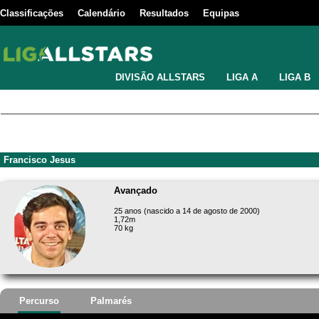
Classificações
Calendário
Resultados
Equipas
DIVISÃO ALLSTARS
LIGA A
LIGA B
Francisco Jesus
Avançado
25 anos (nascido a 14 de agosto de 2000)
1,72m
70 kg
Percurso
Palmarés