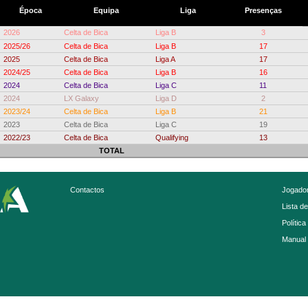
Época
Equipa
Liga
Presenças
2026
Celta de Bica
Liga B
3
2025/26
Celta de Bica
Liga B
17
2025
Celta de Bica
Liga A
17
2024/25
Celta de Bica
Liga B
16
2024
Celta de Bica
Liga C
11
2024
LX Galaxy
Liga D
2
2023/24
Celta de Bica
Liga B
21
2023
Celta de Bica
Liga C
19
2022/23
Celta de Bica
Qualifying
13
TOTAL
Contactos
Jogador
Lista d
Política
Manual 