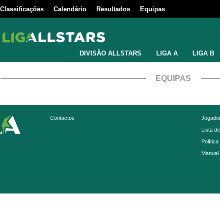
Classificações
Calendário
Resultados
Equipas
DIVISÃO ALLSTARS
LIGA A
LIGA B
EQUIPAS
Contactos
Jogador
Lista d
Política
Manual 