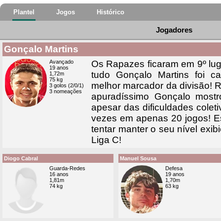
Plantel
Jogos
Histórico
Jogadores
Gonçalo Martins
Avançado
Os Rapazes ficaram em 9º lug
19 anos
tudo Gonçalo Martins foi c
1,72m
75 kg
melhor marcador da divisão! 
3 golos (2/0/1)
3 nomeações
apuradíssimo Gonçalo mostr
apesar das dificuldades colet
vezes em apenas 20 jogos! Es
tentar manter o seu nível exib
Liga C!
Diogo Cabral
Manuel Sousa
Guarda-Redes
Defesa
16 anos
19 anos
1,81m
1,70m
74 kg
63 kg