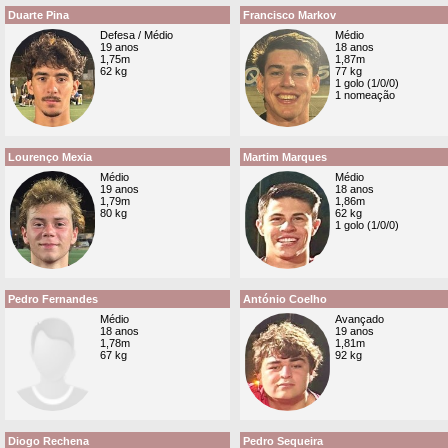
Duarte Pina
Francisco Markov
Defesa / Médio
Médio
19 anos
18 anos
1,75m
1,87m
62 kg
77 kg
1 golo (1/0/0)
1 nomeação
Lourenço Mexia
Martim Marques
Médio
Médio
19 anos
18 anos
1,79m
1,86m
80 kg
62 kg
1 golo (1/0/0)
Pedro Fernandes
António Coelho
Médio
Avançado
18 anos
19 anos
1,78m
1,81m
67 kg
92 kg
Diogo Rechena
Pedro Sequeira