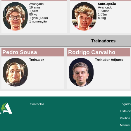
Avançado
SubCapitão
19 anos
Avançado
1,81m
19 anos
80 kg
1,83m
1 golo (1/0/0)
80 kg
1 nomeação
Treinadores
Pedro Sousa
Rodrigo Carvalho
Treinador
Treinador-Adjunto
Contactos
Jogador
Lista d
Política
Manual 