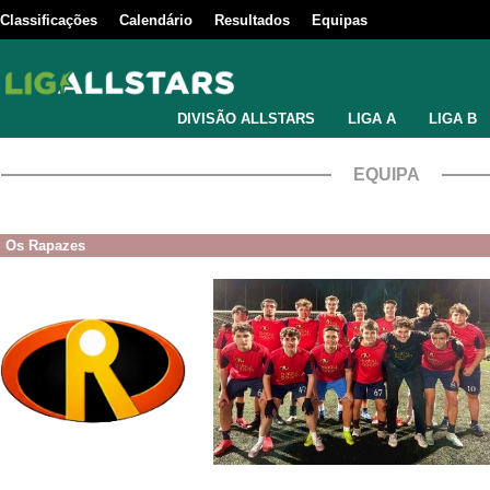
Classificações
Calendário
Resultados
Equipas
DIVISÃO ALLSTARS
LIGA A
LIGA B
EQUIPA
Os Rapazes