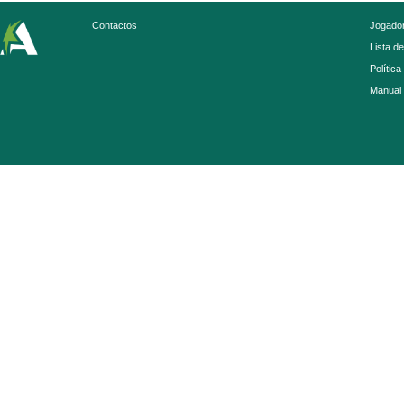
Contactos
Jogador
Lista d
Política
Manual 