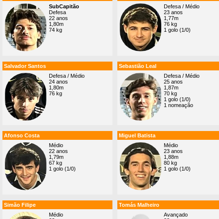
SubCapitão
Defesa / Médio
Defesa
23 anos
22 anos
1,77m
1,80m
76 kg
74 kg
1 golo (1/0)
Salvador Santos
Sebastião Leal
Defesa / Médio
Defesa / Médio
24 anos
25 anos
1,80m
1,87m
76 kg
70 kg
1 golo (1/0)
1 nomeação
Afonso Costa
Miguel Batista
Médio
Médio
22 anos
23 anos
1,79m
1,88m
67 kg
80 kg
1 golo (1/0)
1 golo (1/0)
Simão Filipe
Tomás Malheiro
Médio
Avançado