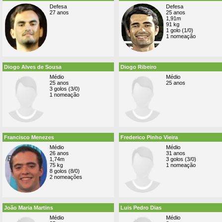
Defesa
Defesa
27 anos
25 anos
1,91m
91 kg
1 golo (1/0)
1 nomeação
Diogo Alves de Sousa
Diogo Ribeiro
Médio
Médio
25 anos
25 anos
3 golos (3/0)
1 nomeação
Francisco Menezes
Frederico Pinho Vieira
Médio
Médio
26 anos
31 anos
1,74m
3 golos (3/0)
75 kg
1 nomeação
8 golos (8/0)
2 nomeações
João Maria Martins
Luis Pedro Dias
Médio
Médio