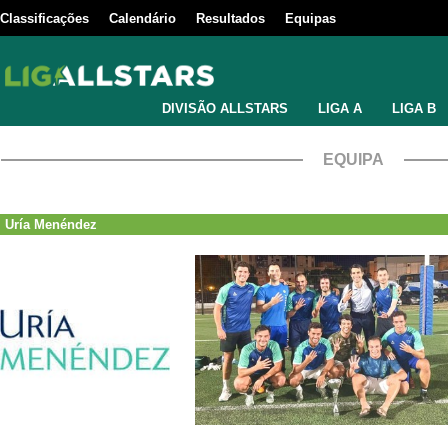
Classificações
Calendário
Resultados
Equipas
DIVISÃO ALLSTARS
LIGA A
LIGA B
EQUIPA
Uría Menéndez