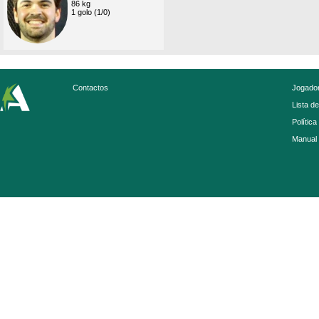
86 kg
1 golo (1/0)
Contactos
Jogador
Lista d
Política
Manual 