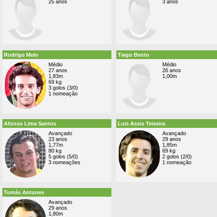
25 anos
3 anos
Rodrigo Melo
Tiago Bento
Médio
Médio
27 anos
26 anos
1,83m
1,00m
69 kg
3 golos (3/0)
1 nomeação
Afonso Lima Santos
Luis Assis Teixeira
Avançado
Avançado
23 anos
29 anos
1,77m
1,85m
80 kg
69 kg
5 golos (5/0)
2 golos (2/0)
3 nomeações
1 nomeação
Tomás Antunes
Avançado
29 anos
1,80m