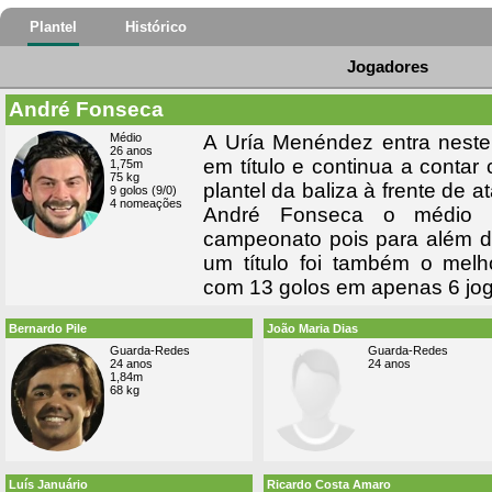
Plantel
Histórico
Jogadores
André Fonseca
Médio
A Uría Menéndez entra nes
26 anos
em título e continua a contar
1,75m
75 kg
plantel da baliza à frente de a
9 golos (9/0)
4 nomeações
André Fonseca o médio
campeonato pois para além d
um título foi também o mel
com 13 golos em apenas 6 jog
Bernardo Pile
João Maria Dias
Guarda-Redes
Guarda-Redes
24 anos
24 anos
1,84m
68 kg
Luís Januário
Ricardo Costa Amaro