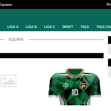
Di
Equipas
LIGA A
LIGA B
LIGA C
DRAFT
TAÇA
TAÇA CH
EQUIPA