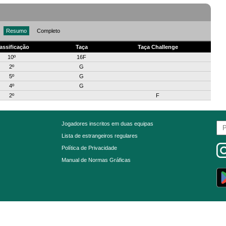
Resumo
Completo
assificação
Taça
Taça Challenge
10º
16F
2º
G
5º
G
4º
G
2º
F
Jogadores inscritos em duas equipas
Lista de estrangeiros regulares
Política de Privacidade
Manual de Normas Gráficas