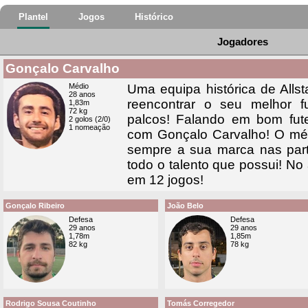
Plantel
Jogos
Histórico
Jogadores
Gonçalo Carvalho
Médio
Uma equipa histórica de Allst
28 anos
reencontrar o seu melhor fu
1,83m
72 kg
palcos! Falando em bom fute
2 golos (2/0)
1 nomeação
com Gonçalo Carvalho! O méd
sempre a sua marca nas part
todo o talento que possui! N
em 12 jogos!
Gonçalo Ribeiro
João Belo
Defesa
Defesa
29 anos
29 anos
1,78m
1,85m
82 kg
78 kg
Rodrigo Sousa Coutinho
Tomás Corregedor