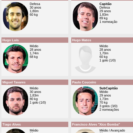
Defesa
Capitão
30 anos
Defesa
1,80m
29 anos
60 kg
1,83m
89 kg
1 nomeação
Hugo Luis
Hugo Matos
Médio
Médio
28 anos
28 anos
1,74m
1,70m
68 kg
60 kg
1 golo (1/0)
Miguel Tavares
Paulo Couceiro
Médio
SubCapitão
30 anos
Médio
1,83m
29 anos
80 kg
1,73m
1 golo (1/0)
70 kg
3 golos (3/0)
2 nomeações
Tiago Alves
Francisco Alves "Xico Bomba"
Médio
Médio / Avançado