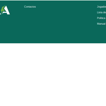
Contactos
Jogador
Lista d
Política
Manual 