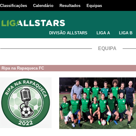
Classificações
Calendário
Resultados
Equipas
DIVISÃO ALLSTARS
LIGA A
LIGA B
EQUIPA
Ripa na Rapaqueca FC