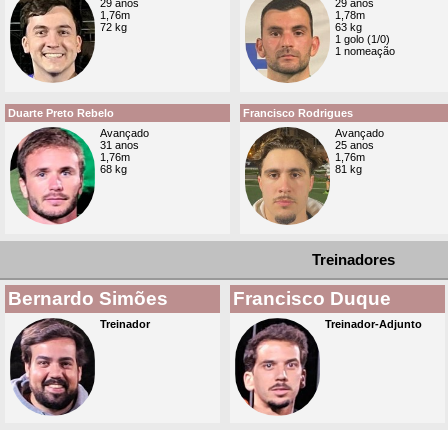
29 anos
29 anos
1,76m
1,78m
72 kg
63 kg
1 golo (1/0)
1 nomeação
Duarte Preto Rebelo
Francisco Rodrigues
Avançado
Avançado
31 anos
25 anos
1,76m
1,76m
68 kg
81 kg
Treinadores
Bernardo Simões
Francisco Duque
Treinador
Treinador-Adjunto