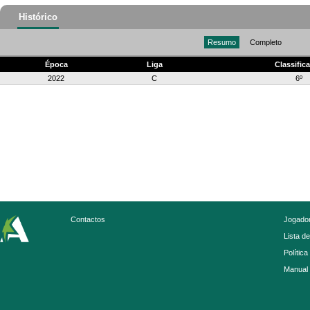
Histórico
Resumo
Completo
Época
Liga
Classific
2022
C
6º
Contactos
Jogador
Lista d
Política
Manual 