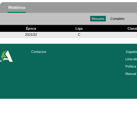
Histórico
Resumo
Completo
Época
Liga
Class
2021/22
C
Contactos
Jogador
Lista d
Política
Manual 