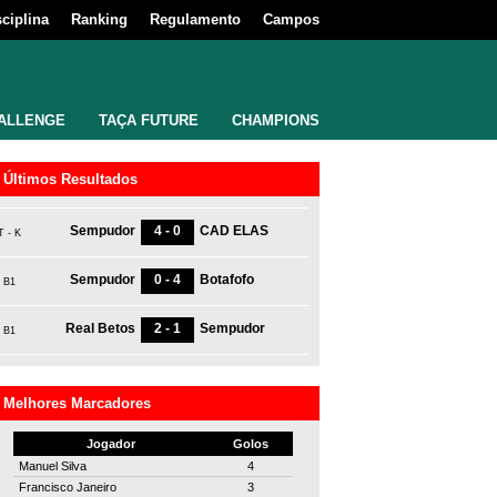
sciplina
Ranking
Regulamento
Campos
ALLENGE
TAÇA FUTURE
CHAMPIONS
Últimos Resultados
Sempudor
4 - 0
CAD ELAS
T - K
Sempudor
0 - 4
Botafofo
B1
Real Betos
2 - 1
Sempudor
B1
Melhores Marcadores
Jogador
Golos
Manuel Silva
4
Francisco Janeiro
3