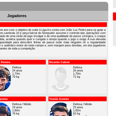
Jogadores
e ano com o objetivo de subir à Liga A e conta com João Luz Pedro para os guiar a
erno camisola 10 e peça fulcral do Sempudor assume o controlo das operações com
ado de uma visão de jogo invulgar e de uma qualidade de passe cirúrgica, o craque
rtida, acelera quando quer e congela o tempo quando o jogo o exige. A sua elevada
, capacidade para descobrir linhas de passe onde mais ninguém vê e regularidade
ele o autêntico motor do meio-campo e, sem margem para dúvidas, um dos jogadores
lhantes de toda a competição
Pereira
Ricardo Cabral
Defesa
Defesa
24 anos
26 anos
1,73m
1,70m
70 kg
71 kg
gueira
Tomás Gomes
Defesa / Médio
Defesa / Médio
19 anos
23 anos
1,80m
1,82m
76 kg
62 kg