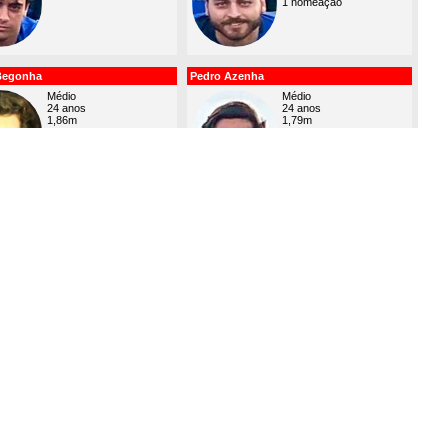
1 nomeação
Begonha
Pedro Azenha
Médio
Médio
24 anos
24 anos
1,86m
1,79m
85 kg
69 kg
2 golos (2/0)
1 nomeação
 Silva
Tomás Pascoal
Médio
Médio
27 anos
24 anos
1,71m
1,69m
60 kg
62 kg
1 golo (0/1)
1 golo (0/1)
aldeira
Diogo Chikhi
Médio / Avançado
Avançado
21 anos
23 anos
1,75m
1,80m
70 kg
67 kg
2 golos (2/0)