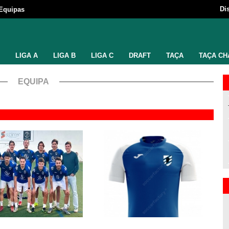
Di
Equipas
LIGA A
LIGA B
LIGA C
DRAFT
TAÇA
TAÇA CH
EQUIPA