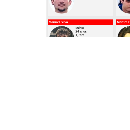
Manuel Silva
Martim 
Médio
24 anos
1,74m
67 kg
4 golos (3/1)
2 nomeações
Rodrigo Maurício
Salvador
SubCapitão
Médio
23 anos
1,65m
73 kg
Vicente Serrano
Martim C
Médio
24 anos
1,71m
67 kg