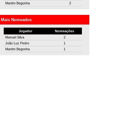
Martim Begonha
2
Mais Nomeados
Jogador
Nomeações
Manuel Silva
2
João Luz Pedro
1
Martim Begonha
1