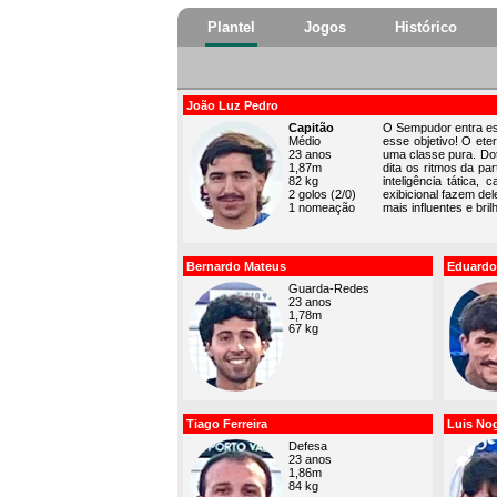
Plantel
Jogos
Histórico
João Luz Pedro
Capitão
O Sempudor entra est
Médio
esse objetivo! O et
23 anos
uma classe pura. Dot
1,87m
dita os ritmos da pa
82 kg
inteligência tática
2 golos (2/0)
exibicional fazem d
1 nomeação
mais influentes e bri
Bernardo Mateus
Eduardo 
Guarda-Redes
23 anos
1,78m
67 kg
Tiago Ferreira
Luis No
Defesa
23 anos
1,86m
84 kg