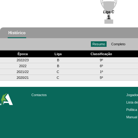
Liga C
1
Histórico
Resumo
Completo
Época
Liga
Classificação
2022/23
B
9º
2022
B
6º
2021/22
C
1º
2020/21
C
5º
Contactos
Jogador
Lista d
Política
Manual 