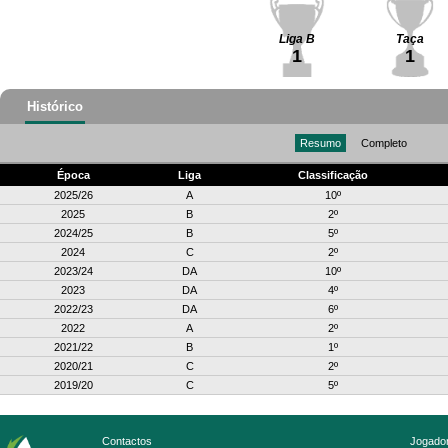
Liga B
Taça
1
1
Histórico
Resumo
Completo
Época
Liga
Classificação
2025/26
A
10º
2025
B
2º
2024/25
B
5º
2024
C
2º
2023/24
DA
10º
2023
DA
4º
2022/23
DA
6º
2022
A
2º
2021/22
B
1º
2020/21
C
2º
2019/20
C
5º
Contactos
Jogador