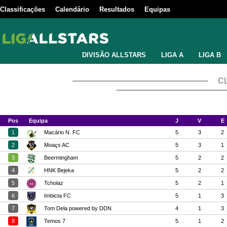
Classificações
Calendário
Resultados
Equipas
DIVISÃO ALLSTARS
LIGA A
LIGA B
C
Pos
Equipa
J
V
E
1
Macário N. FC
5
3
2
2
Moaçs AC
5
3
1
3
Beermingham
5
2
2
4
HNK Bejeka
5
2
2
5
Tcholaz
5
2
1
6
Imbicta FC
5
1
3
7
Tom Dela powered by DDN
4
1
3
8
Temos 7
5
1
2