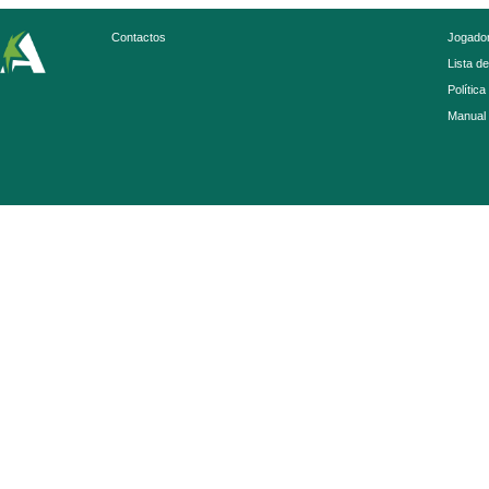
Contactos
Jogador
Lista d
Política
Manual 