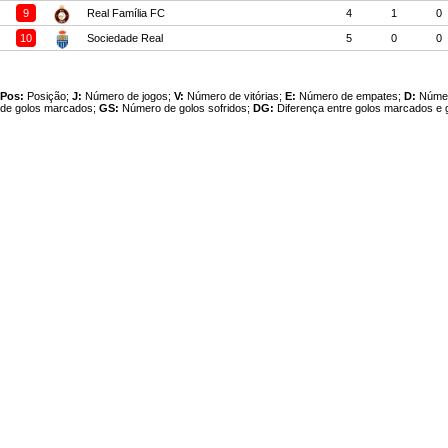
9
Real Família FC
4
1
0
10
Sociedade Real
5
0
0
Pos:
Posição;
J:
Número de jogos;
V:
Número de vitórias;
E:
Número de empates;
D:
Númer
de golos marcados;
GS:
Número de golos sofridos;
DG:
Diferença entre golos marcados e g