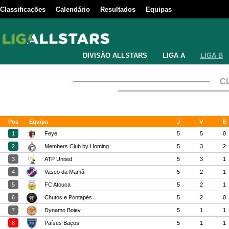
Classificações
Calendário
Resultados
Equipas
DIVISÃO ALLSTARS
LIGA A
LIGA B
C
Pos
Equipa
J
V
E
1
Feye
5
5
0
2
Members Club by Homing
5
3
2
3
ATP United
5
3
1
4
Vasco da Mamã
5
2
1
5
FC Atouca
5
2
1
6
Chutos e Pontapés
5
2
0
7
Dynamo Boiev
5
1
1
8
Países Baços
5
1
1