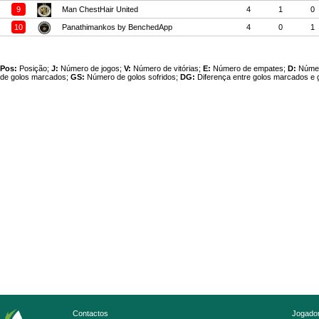
9
Man ChestHair United
4
1
0
10
Panathimankos by BenchedApp
4
0
1
Pos:
Posição;
J:
Número de jogos;
V:
Número de vitórias;
E:
Número de empates;
D:
Númer
de golos marcados;
GS:
Número de golos sofridos;
DG:
Diferença entre golos marcados e g
Contactos
Jogador