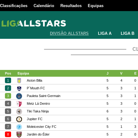
Classificações
Calendário
Resultados
Equipas
DIVISÃO ALLSTARS
LIGA A
LIGA B
C
Pos
Equipa
J
V
E
1
Aston Billa
5
4
0
2
P´Mouth FC
5
3
1
3
Pauleta Saint-Germain
5
3
1
4
Metz Lá Dentro
5
3
0
5
Tiki Taka Ninja
6
3
0
6
Jupiter FC
5
2
1
7
Moleicester City FC
5
1
3
8
Jardim do Éder
5
2
0