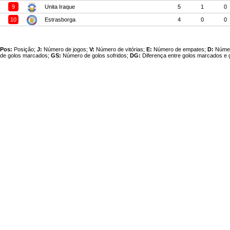
9
Unita Iraque
5
1
0
10
Estrasborga
4
0
0
Pos:
Posição;
J:
Número de jogos;
V:
Número de vitórias;
E:
Número de empates;
D:
Númer
de golos marcados;
GS:
Número de golos sofridos;
DG:
Diferença entre golos marcados e g