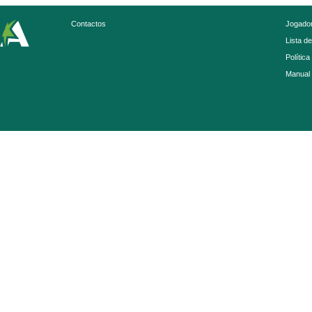
Contactos
Jogador
Lista d
Política
Manual 