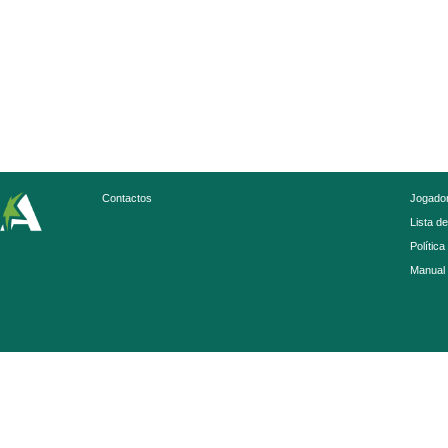
Contactos
Jogador
Lista d
Política
Manual 