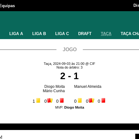
Di
Equipas
LIGA A
LIGA B
LIGA C
DRAFT
TAÇA
TAÇA CH
JOGO
Taça, 2024-09-03 às 21:00 @ CIF
Nota do árbitro: 3
2 - 1
Diogo Moita
Manuel Almeida
Mário Cunha
1
0
0
0
0
0
MVP:
Diogo Moita
o!