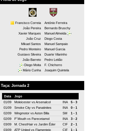
Francisco Correia
António Ferreira
João Pereira
Bernardo Bruschy
Xavier Marques
Manuel Almeida
João Cruz
Diogo Costa
Mikael Santos
Manuel Sampaio
Pedro Monteiro
Manuel Garcia
Gustavo Silveira
Duarte Vilarinho
João Barreto
Pedro Leitão
Diogo Moita
F. Chichorro
Mário Cunha
Joaquim Quintela
Taça: Jornada 2
Data
Jogo
01/09
Moleicester
vs
Arsenalcol
INA
5 - 3
01/09
Smoke City
vs
Panatinites
INA
0 - 1
02/09
Wingmotor
vs
Aston Billa
SM
1 - 1
02/09
P´Mouth
vs
Parecetamol
INA
3 - 2
03/09
M. ChestHair
vs
Jardim Éder
CIF
2 - 1
03/09
ATP United
vs
Flamentejo
CIF
1 - 1