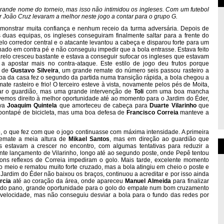
rande nome do torneio, mas isso não intimidou os ingleses. Com um futebol
or João Cruz levaram a melhor neste jogo a contar para o grupo G.
emonstrar muita confiança e nenhum receio da turma adversária. Depois de
 duas equipas, os ingleses conseguiram finalmente saltar para a frente do
lo corredor central e o atacante levantou a cabeça e disparou forte para um
hado em contra pé e não conseguiu impedir que a bola entrasse. Estava feito
relo cresceu bastante e estava a conseguir sufocar os ingleses que estavam
 apostar mais no contra-ataque. Este estilo de jogo deu frutos porque
s de
Gustavo Silveira
, um grande remate do número seis passou rasteiro a
ipa da casa fez o segundo da partida numa transição rápida, a bola chegou a
e rasteiro e frio! O terceiro esteve à vista, novamente pelos pés de Moita,
ntar o guardião, mas uma grande intervenção de
Toli
com uma boa mancha
ivemos direito à melhor oportunidade até ao momento para o Jardim do Éder,
ava
Joaquim Quintela
que amorteceu de cabeça para
Duarte Vilarinho
que
 pontapé de bicicleta, mas uma boa defesa de
Francisco Correia
manteve a
o que fez com que o jogo continuasse com máxima intensidade. A primeira
emate a meia altura de
Mikael Santos
, mas em direção ao guardião que
tes estavam a crescer no encontro, com algumas tentativas para reduzir a
te lançamento de Vilarinho, longo até ao segundo poste, onde Pepê tentou
bons reflexos de Correia impediram o golo. Mais tarde, excelente momento
o meio e rematou muito forte cruzado, mas a bola atingiu em cheio o poste e
, o Jardim do Éder não baixou os braços, continuou a acreditar e por isso ainda
rcia
até ao coração da área, onde apareceu
Manuel Almeida
para finalizar
 do pano, grande oportunidade para o golo do empate num bom cruzamento
a velocidade, mas não conseguiu desviar a bola para o fundo das redes por