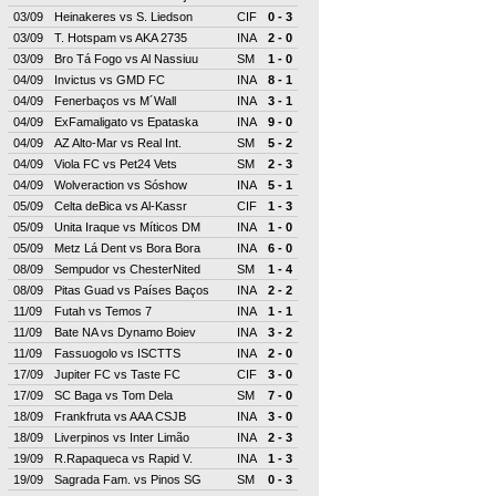
03/09
Heinakeres
vs
S. Liedson
CIF
0 - 3
03/09
T. Hotspam
vs
AKA 2735
INA
2 - 0
03/09
Bro Tá Fogo
vs
Al Nassiuu
SM
1 - 0
04/09
Invictus
vs
GMD FC
INA
8 - 1
04/09
Fenerbaços
vs
M´Wall
INA
3 - 1
04/09
ExFamaligato
vs
Epataska
INA
9 - 0
04/09
AZ Alto-Mar
vs
Real Int.
SM
5 - 2
04/09
Viola FC
vs
Pet24 Vets
SM
2 - 3
04/09
Wolveraction
vs
Sóshow
INA
5 - 1
05/09
Celta deBica
vs
Al-Kassr
CIF
1 - 3
05/09
Unita Iraque
vs
Míticos DM
INA
1 - 0
05/09
Metz Lá Dent
vs
Bora Bora
INA
6 - 0
08/09
Sempudor
vs
ChesterNited
SM
1 - 4
08/09
Pitas Guad
vs
Países Baços
INA
2 - 2
11/09
Futah
vs
Temos 7
INA
1 - 1
11/09
Bate NA
vs
Dynamo Boiev
INA
3 - 2
11/09
Fassuogolo
vs
ISCTTS
INA
2 - 0
17/09
Jupiter FC
vs
Taste FC
CIF
3 - 0
17/09
SC Baga
vs
Tom Dela
SM
7 - 0
18/09
Frankfruta
vs
AAA CSJB
INA
3 - 0
18/09
Liverpinos
vs
Inter Limão
INA
2 - 3
19/09
R.Rapaqueca
vs
Rapid V.
INA
1 - 3
19/09
Sagrada Fam.
vs
Pinos SG
SM
0 - 3