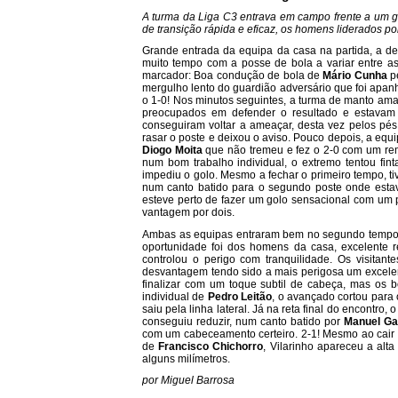
A turma da Liga C3 entrava em campo frente a um g
de transição rápida e eficaz, os homens liderados p
Grande entrada da equipa da casa na partida, a d
muito tempo com a posse de bola a variar entre as
marcador: Boa condução de bola de
Mário Cunha
pe
mergulho lento do guardião adversário que foi apan
o 1-0! Nos minutos seguintes, a turma de manto ama
preocupados em defender o resultado e estavam a
conseguiram voltar a ameaçar, desta vez pelos pé
rasar o poste e deixou o aviso. Pouco depois, a equ
Diogo Moita
que não tremeu e fez o 2-0 com um remat
num bom trabalho individual, o extremo tentou fi
impediu o golo. Mesmo a fechar o primeiro tempo, t
num canto batido para o segundo poste onde est
esteve perto de fazer um golo sensacional com um
vantagem por dois.
Ambas as equipas entraram bem no segundo tempo, 
oportunidade foi dos homens da casa, excelente r
controlou o perigo com tranquilidade. Os visitan
desvantagem tendo sido a mais perigosa um excelen
finalizar com um toque subtil de cabeça, mas os 
individual de
Pedro Leitão
, o avançado cortou para 
saiu pela linha lateral. Já na reta final do encontro
conseguiu reduzir, num canto batido por
Manuel Ga
com um cabeceamento certeiro. 2-1! Mesmo ao cair
de
Francisco Chichorro
, Vilarinho apareceu a alt
alguns milímetros.
por Miguel Barrosa