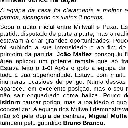
A equipa da casa foi claramente a melhor 
partida, alcançado os justos 3 pontos.
Soou o apito inicial entre Milfwall e Puxa.
partida disputado de parte a parte, mas a rea
estavam a criar grandes oportunidades. Pouc
foi subindo a sua intensidade e ao fim d
primeiro da partida.
João Maltez
conseguiu fi
área aplicou um potente remate que só tr
Estava feito o 1-0! Após o golo a equipa da
toda a sua superioridade. Estava com muita
inúmeras ocasiões de perigo. Numa dessas
apareceu em excelente posição, mas o seu r
não sair enquadrado coma baliza. Pouco d
Isidoro
causar perigo, mas a realidade é qu
concretizar. A equipa dos Milfwall demonstrav
não só pela dupla de centrais,
Miguel Motta
também pelo guardião
Bruno Branco
.