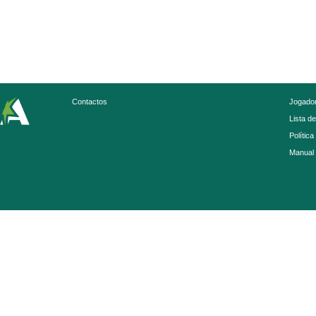
Contactos
Jogador
Lista d
Política
Manual 