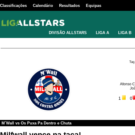
Classificações
Calendário
Resultados
Equipas
DIVISÃO ALLSTARS
LIGA A
LIGA B
Taç
Afonso C
Jo
1
0
M´Wall
vs
Os Puxa Pa Dentro e Chuta
Milfwall vence na taça!