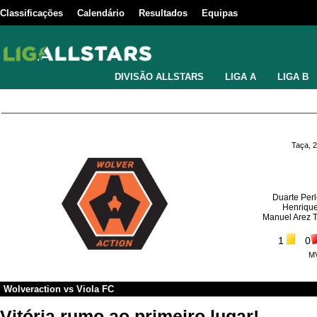
Classificações
Calendário
Resultados
Equipas
DIVISÃO ALLSTARS
LIGA A
LIGA B
Taça, 
Duarte Perl
Henrique
Manuel Arez 
1
0
M
Wolveraction
vs
Viola FC
Vitória rumo ao primeiro lugar!