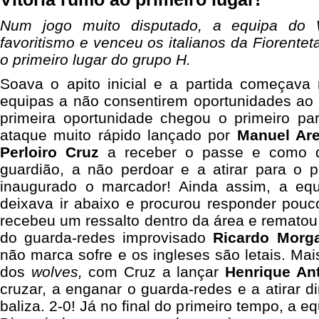
Num jogo muito disputado, a equipa do W
favoritismo e venceu os italianos da Fiorentet
o primeiro lugar do grupo H.
Soava o apito inicial e a partida começava 
equipas a não consentirem oportunidades ao 
primeira oportunidade chegou o primeiro par
ataque muito rápido lançado por
Manuel Are
Perloiro Cruz
a receber o passe e como d
guardião, a não perdoar e a atirar para o p
inaugurado o marcador! Ainda assim, a equ
deixava ir abaixo e procurou responder pou
recebeu um ressalto dentro da área e remato
do guarda-redes improvisado
Ricardo Morg
não marca sofre e os ingleses são letais. Ma
dos
wolves,
com Cruz a lançar
Henrique An
cruzar, a enganar o guarda-redes e a atirar d
baliza. 2-0! Já no final do primeiro tempo, a