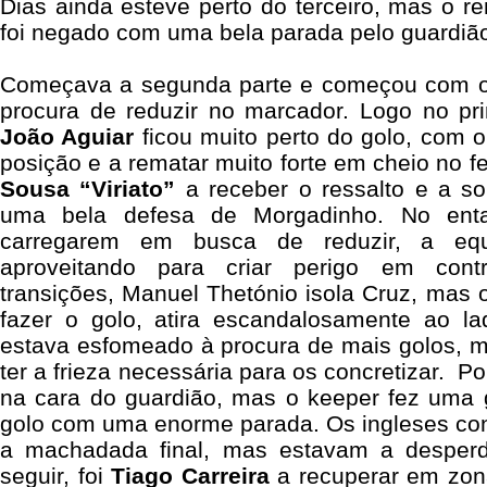
Dias ainda esteve perto do terceiro, mas o 
foi negado com uma bela parada pelo guardiã
Começava a segunda parte e começou com os
procura de reduzir no marcador. Logo no pr
João Aguiar
ficou muito perto do golo, com 
posição e a rematar muito forte em cheio no fe
Sousa “Viriato”
a receber o ressalto e a so
uma bela defesa de Morgadinho. No enta
carregarem em busca de reduzir, a equ
aproveitando para criar perigo em cont
transições, Manuel Thetónio isola Cruz, mas
fazer o golo, atira escandalosamente ao l
estava esfomeado à procura de mais golos, m
ter a frieza necessária para os concretizar.
Po
na cara do guardião, mas o keeper fez uma
golo com uma enorme parada. Os ingleses con
a machadada final, mas estavam a desperd
seguir, foi
Tiago Carreira
a recuperar em zon