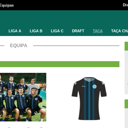
Di
Equipas
LIGA A
LIGA B
LIGA C
DRAFT
TAÇA
TAÇA CH
EQUIPA