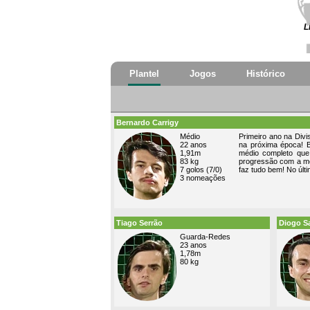
L
Plantel
Jogos
Histórico
Bernardo Carrigy
Médio
Primeiro ano na Divi
22 anos
na próxima época! B
1,91m
médio completo que
83 kg
progressão com a mes
7 golos (7/0)
faz tudo bem! No últ
3 nomeações
Tiago Serrão
Diogo S
Guarda-Redes
23 anos
1,78m
80 kg