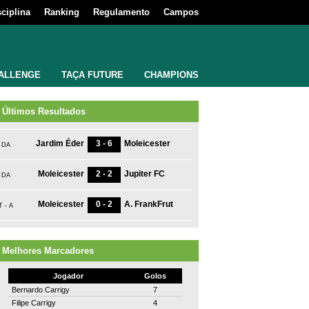
sciplina
Ranking
Regulamento
Campos
ALLENGE
TAÇA FUTURE
CHAMPIONS
Últimos Resultados
Jardim Éder
3 - 6
Moleicester
DA
Moleicester
2 - 2
Jupiter FC
DA
Moleicester
0 - 2
A. FrankFrut
T - A
Melhores Marcadores
Jogador
Golos
Bernardo Carrigy
7
Filipe Carrigy
4