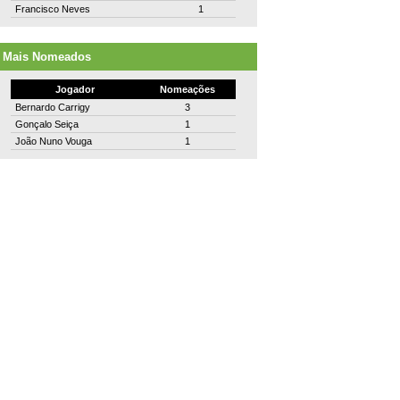
Francisco Neves
1
Mais Nomeados
Jogador
Nomeações
Bernardo Carrigy
3
Gonçalo Seiça
1
João Nuno Vouga
1