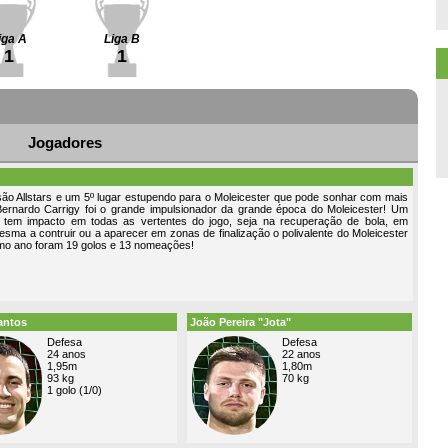
iga A
Liga B
1
1
Jogadores
são Allstars e um 5º lugar estupendo para o Moleicester que pode sonhar com mais
ernardo Carrigy foi o grande impulsionador da grande época do Moleicester! Um
 tem impacto em todas as vertentes do jogo, seja na recuperação de bola, em
ma a contruir ou a aparecer em zonas de finalização o polivalente do Moleicester
imo ano foram 19 golos e 13 nomeações!
antos
João Pereira "Jota"
Defesa
Defesa
24 anos
22 anos
1,95m
1,80m
93 kg
70 kg
1 golo (1/0)