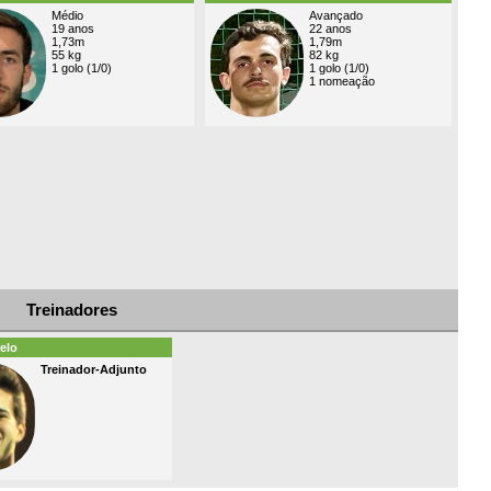
Médio
Avançado
19 anos
22 anos
1,73m
1,79m
55 kg
82 kg
1 golo (1/0)
1 golo (1/0)
1 nomeação
Treinadores
elo
Treinador-Adjunto