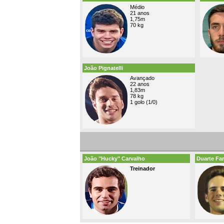
Médio
21 anos
1,75m
70 kg
João Pignatelli
Avançado
22 anos
1,83m
78 kg
1 golo (1/0)
João "Hucky" Carvalho
Duarte Far
Treinador