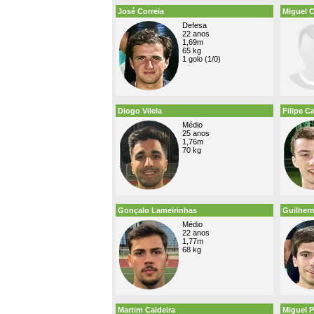
José Correia
Miguel C
Defesa
22 anos
1,69m
65 kg
1 golo (1/0)
Diogo Vilela
Filipe Ca
Médio
25 anos
1,76m
70 kg
Gonçalo Lameirinhas
Guilherm
Médio
22 anos
1,77m
68 kg
Martim Caldeira
Miguel P