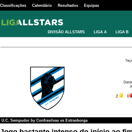
Classificações
Calendário
Resultados
Equipas
DIVISÃO ALLSTARS
LIGA A
LIGA B
Taça
Dani
J
2
0
U.C. Sempudor by Confrasilvas
vs
Estrasborga
Jogo bastante intenso do início ao f