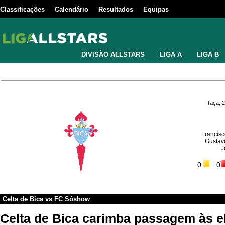
Classificações
Calendário
Resultados
Equipas
DIVISÃO ALLSTARS
LIGA A
LIGA B
Taça, 
Francisc
Gustavo
J
0
0
Celta de Bica
vs
FC Sóshow
Celta de Bica carimba passagem às e