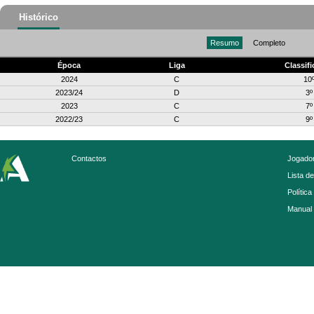
Histórico
Resumo
Completo
Época
Liga
Classif
2024
C
10
2023/24
D
3º
2023
C
7º
2022/23
C
9º
Contactos
Jogador
Lista d
Política
Manual 