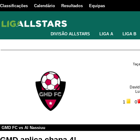
Classificações
Calendário
Resultados
Equipas
DIVISÃO ALLSTARS
LIGA A
LIGA B
Taça
David
Lu
1
0
GMD FC
vs
Al Nassiuu
GMD aplica chapa 4!