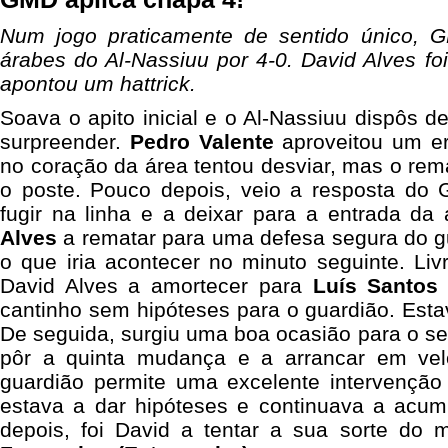
Num jogo praticamente de sentido único,
árabes do Al-Nassiuu por 4-0. David Alves foi
apontou um hattrick.
Soava o apito inicial e o Al-Nassiuu dispôs 
surpreender.
Pedro Valente
aproveitou um er
no coração da área tentou desviar, mas o rema
o poste. Pouco depois, veio a resposta d
fugir na linha e a deixar para a entrada d
Alves
a rematar para uma defesa segura do gu
o que iria acontecer no minuto seguinte. Li
David Alves a amortecer para
Luís Santos
cantinho sem hipóteses para o guardião. Est
De seguida, surgiu uma boa ocasião para o s
pôr a quinta mudança e a arrancar em ve
guardião permite uma excelente intervençã
estava a dar hipóteses e continuava a acum
depois, foi David a tentar a sua sorte do