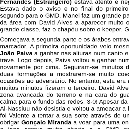
Fernandes (Estrangeiro)
estava atento e ne
Estava dado o aviso e no final do prime
segundo para o GMD. Manel faz um grande pa
da área com David Alves a aparecer muito
grande classe, faz o chapéu sobre o keeper. G
Começava a segunda parte e os árabes entrav
marcador. A primeira oportunidade veio mes
João Paiva
a ganhar nas alturas num canto e
trave. Logo depois, Paiva voltou a ganhar nu
novamente por cima. Seguiram-se minutos d
duas formações a mostrarem-se muito coe
ocasiões ao adversário. No entanto, esta er
muitos minutos fizeram o terceiro. David Alv
zona avançada do terreno e na cara do gua
calma para o fundo das redes. 3-0! Apesar d
Al-Nassiuu não desistia e voltou a ameaçar a b
foi Valente a tentar a sua sorte através de u
obrigar
Gonçalo Miranda
a voar para uma eno