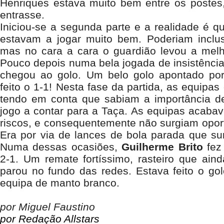
Henriques estava muito bem entre os postes
entrasse.
Iniciou-se a segunda parte e a realidade é q
estavam a jogar muito bem. Poderiam inclu
mas no cara a cara o guardião levou a melh
Pouco depois numa bela jogada de insistênci
chegou ao golo. Um belo golo apontado po
feito o 1-1! Nesta fase da partida, as equipa
tendo em conta que sabiam a importância d
jogo a contar para a Taça. As equipas acaba
riscos, e consequentemente não surgiam oport
Era por via de lances de bola parada que su
Numa dessas ocasiões,
Guilherme Brito
fez
2-1. Um remate fortíssimo, rasteiro que ain
parou no fundo das redes. Estava feito o go
equipa de manto branco.
por Miguel Faustino
por Redação Allstars