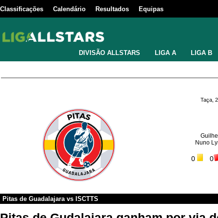
Classificações
Calendário
Resultados
Equipas
DIVISÃO ALLSTARS
LIGA A
LIGA B
Taça, 
Guilhe
Nuno Ly
0
0
Pitas de Guadalajara
vs
ISCTTS
Pitas de Gudalajara ganham por via de